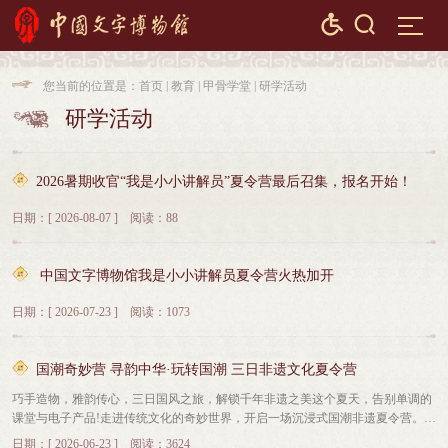


您当前的位置是：
首页
|
教育
|
甲骨学堂
|
研学活动

研学活动

2026暑期收官“我是小小讲解员”夏令营最后召集，报名开始！
日期：[ 2026-08-07 ] 阅读：88
中国文字博物馆我是小小讲解员夏令营火热加开
日期：[ 2026-07-23 ] 阅读：1073
国潮奇妙营 寻韵中华·玩转国潮 三日非遗文化夏令营
巧手造物，雅韵传心，三日国风之旅，解锁千年非遗之美这个夏天，告别单调的
课堂与电子产品!走进传统文化的奇妙世界，开启一场沉浸式国潮非遗夏令营。在
三天的专属旅程里，孩子们不再是书本外的旁观者，而是传统文化的体验者、创
日期：[ 2026-06-23 ] 阅读：3624