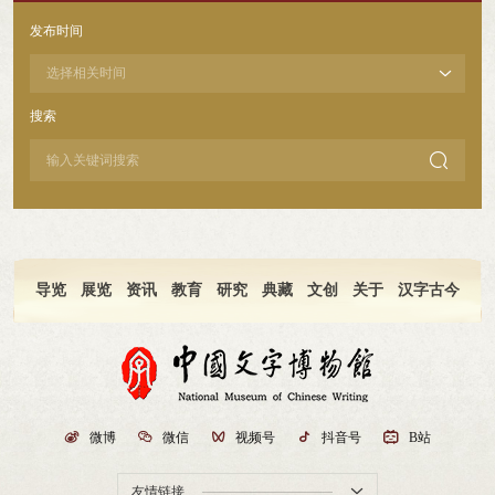
每期三天，每天9:00-17:00③报名方式·扫码小程序直接报名字博研学预约·扫码微
发布时间
信咨询 咨询电话：159-0372-9556咨询电话：1862-2581-61994. 团购优惠：三人成
团送文创礼包
搜索

导览
展览
资讯
教育
研究
典藏
文创
关于
汉字古今

微博

微信

视频号

抖音号

B站
友情链接
