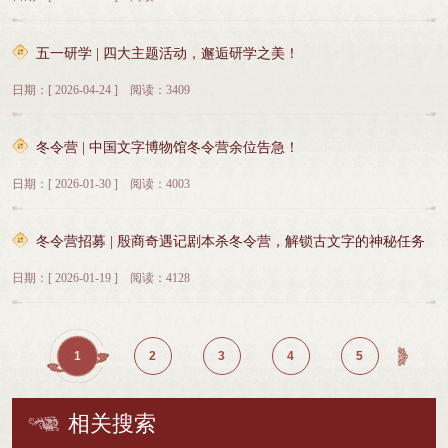
作者、传承者。我们采用馆内研学+非遗创作+馆外探索的多元模式，前两天深耕
非遗课堂，解锁古老技艺的奥秘，亲手制作专属国风手作；最后一天走出场馆，
沉浸式实地研学，让历史走出课本、让文化看得见、摸得着、带得走!一、国潮奇
五一研学 | 四大主题活动，邂逅研学之美！
妙营三大亮点1.多元非遗课堂，一站式解锁四大国风技艺集结超多经典非遗手
工，沉浸式感受古人的浪漫与智慧。全程多项原创手作，件件都是独一无二的国
日期：[ 2026-04-24 ] 阅读：3409
风艺术品，孩子亲手制作、全程留存，既是夏日成长纪念，也是专属的非遗文化
礼物! 2.科学三阶模式，学玩结合不枯燥前两天馆内课堂+手工实操，理论科普搭
配动手创作，边学边做、学以致用，每节课都有专属成品带回家；最后一天户外
冬令营 | 中国文字博物馆冬令营余位告急！
研学实践，走出教室实景探索，让传统文化不再局限于书本，知行合一收获满
满。3.沉浸式国风美育，塑造文化自信拒绝流水线式研学，深耕传统国潮文化，
日期：[ 2026-01-30 ] 阅读：4003
让孩子在动手创作中感受中华美学，在文化浸润中了解历史、热爱传统，提升审
美素养、文化底蕴，从小树立满满的民族文化自信。 二、国潮奇妙营每日行
程 1. 行程规划第一天 博物馆 锡箔青铜/中药香牌第二天 博物馆 非遗螺钿/哪吒
冬令营招募 | 殷商奇遇记剧本杀冬令营，解锁古文字的神秘任务
皮影第三天 考古馆 户外研学/哪吒剧场 ●第一天上午：以锡箔拓古纹，复刻千年
青铜下午：以草木凝甲骨，手作专属香牌这一天，他不再是被动听课的学生，而
日期：[ 2026-01-19 ] 阅读：4128
是一个专注的小匠人----学会慢下来，感受从无到有的成就感。●第二天上午：以
螺钿嵌贝光，拼出汉字华彩下午：以妙笔绘皮影，演绎国风故事孩子会发现自己
原来可以这么“坐得住”这一天，他将在细碎的手工里练习耐心，在涂色剪裁中释
放想象。●第三天上午：考古寻宝--哪吒现下午：皮影一出--闹翻天这一天，孩子
1
2
3
4
5
会体验到：学过的知识可以“活”起来，自己做的东西可以“动”起来。从幕后到台
前，从观察到表达一—他不再只是观众，而是故事的导演和主角。三、国潮奇妙
营报名须知 1.开营即送定制文创书包+徽章+换装体验记录成长足迹!2.专业护航，
相关搜索
安全无忧博物馆资深讲解员全程指导营养餐食+保险全包，家长放心“甩娃”。3.报
名须知①活动对象6-12岁青少年②营期时间第一期7月5日-7日第二期7月12日-14日