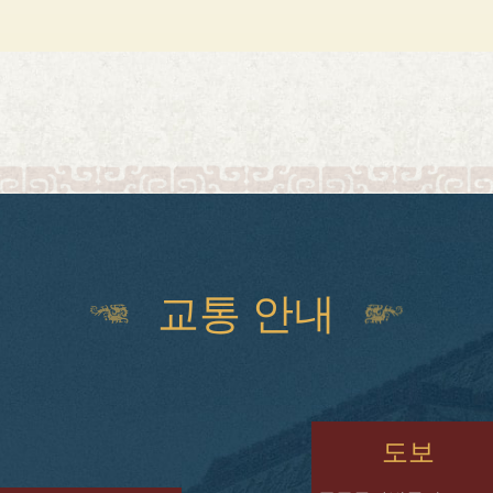
교통 안내


도보