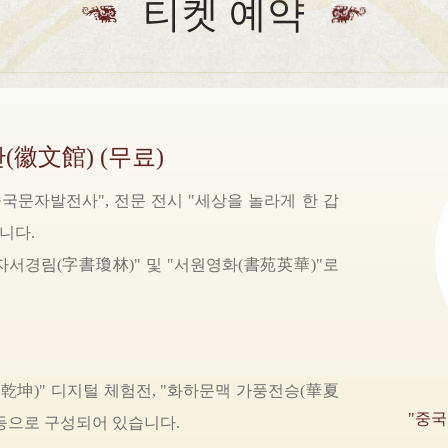
티켓 예약


(徽文館) (무료)
중국문자발전사", 전문 전시 "세상을 놀라게 한 갑
니다.
"자서경림(字書瓊林)" 및 "서원영화(書苑英華)"로
乾坤)" 디지털 체험전, "화하문맥 가풍전승(華夏
"중
등으로 구성되어 있습니다.