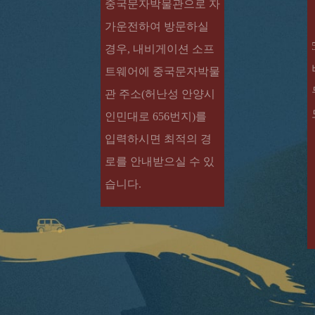
중국문자박물관으로 자
가운전하여 방문하실
경우, 내비게이션 소프
트웨어에 중국문자박물
관 주소(허난성 안양시
인민대로 656번지)를
입력하시면 최적의 경
로를 안내받으실 수 있
습니다.