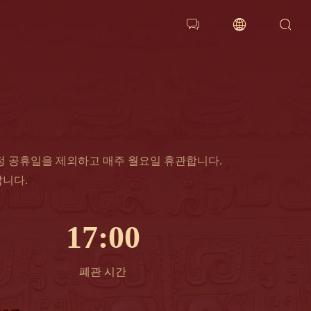



정 공휴일을 제외하고 매주 월요일 휴관합니다.
니다.
17:00
폐관 시간