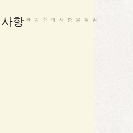
주의사항
관람
주의사항을
잘
읽어