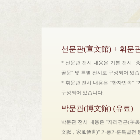
선문관(宣文館) + 휘문관
* 선문관 전시 내용은 기본 전시 "
골문" 및 특별 전시로 구성되어 있습
* 휘문관 전시 내용은 "한자민속" 
구성되어 있습니다.
박문관(博文館) (유료)
박문관 전시 내용은 "자리건곤(字裏
文脈，家風傳世)" 가풍가훈특별전 