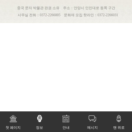
중국 문자 박물관 판권 소유
주소：안양시 인민대로 동쪽 구간
사무실 전화：0372-2266005
문화재 모집 핫라인：0372-2266031





첫 페이지
정보
안내
메시지
맨 위로