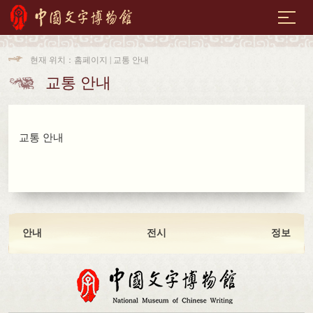
현재 위치：
홈페이지
| 교통 안내

교통 안내

교통
안내
안내
전시
정보