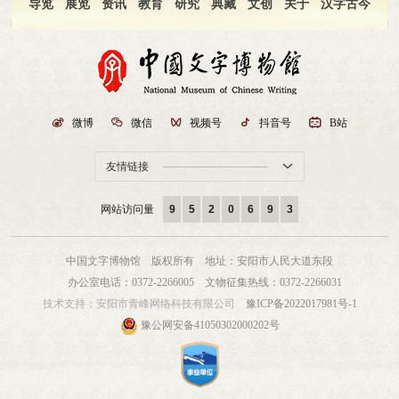
副馆长魏文萃主持下午研讨会。 在上午和下午举办的两场线上线下的学术交流会
文。现在考古发掘的青铜器越来越多，它们的相对时代往往比较清楚，这给许多
育女一样，代代繁衍，所以就把它称作“字”。从“字”的原初构形义到用以指称“文
导览
展览
资讯
教育
研究
典藏
文创
关于
汉字古今
中，刘一曼、刘钊、黄天树等22位专家分别就考古学与甲骨学相融合、甲骨文字
传世青铜器及其铭文的断代分期工作提供了很好的参照，这同时也要求研究者在
字”，就蕴含了古人对汉字源流演变及其形音义关系的认识。可以说，每个古老
释读、殷商考古、商代思想文化、人工智能技术在古文字研究方面的应用、简牍
青铜器及金文的分期方面更加精细。近年来，周波先生等在前人研究的基础上对
汉字的构形，都是前人思想和智慧的结晶，其构造既美在形式，也美在巧思。三
文字研究等方面内容进行了学术研讨，特别对古文字研究的新发现、新成果进行
战国金文的分域作了很好的研究。现在的区域考古成绩斐然，不同的地区发掘出
是韵律之美。早期的汉字主要用软笔书写，也有刀刻的甲骨文和铸造的金文。汉
了交流探讨，其中新的研究成果主要有：第一，文献资料发现和研究方面：殷墟
不同国别的大量青铜器，如近年来山西绛县横水墓地出土了大量的朋国青铜器、
字在书写过程中，由于控笔操刀的缘故，力道轻重变化、用笔（刀）起落运转和
小屯宫庙区考古发掘的新发现；安徽大学藏战国竹简二的整理新进展；故宫所藏
翼城县大河口墓地出土了大量的霸国青铜器，湖北地区出土了大量的曾国青铜
节奏快慢，综合展现出一种韵律之美。对汉字书写形态美的追求和审美意识的自
甲骨研究的新突破等，将为今后的学术研究提供新材料；第二，文字学与其他学
器，这些皆为青铜器及金文的分域研究提供了很好的材料。东周金文，铭文书写
觉，推进了汉字美的升华，从而形成了独具特色的中国书法艺术。与世界上其他
科的交叉研究，包括从考古学的角度对甲骨学、古文字学、早商文字研究进行了
风格往往区域化，同一区域的不同诸侯小国的金文在字形、用字习惯、书写风格
文字系统相比，只有汉字既是记录语言、传递信息的实用工具，又兼有艺术创造

微博

微信

视频号

抖音号

B站
新探索；对人工智能在古文字研究方面的应用进行了新阐述，将为今后古文字研
等方面往往相似。现在公布的金文资料日益丰富，学界应该在已有研究成果的基
和审美的功能。汉字不仅是一种书写符号，还成为一种审美对象。从某种意义上
究提供新思路。第三，甲骨学及商代史研究方面：建议设立一个新的甲骨学研究
础上，对东周金文的区系划分作进一步精细研究。在商周金文中，异文资料非常
说，汉字之美也就是中华文明之美。国图·津湾文创空间举办的甲骨文创意展，吸
友情链接

分支——甲骨占卜学，并明确了其研究内容；从变体角度阐述了甲骨文两系说；
丰富，值得深入探讨。其异文关系大体可分为讹字关系、音近关系、义近关系
引不少参观者前来感受甲骨文演变成当代中国汉字的历程。佟郁 摄中新社记者：
从卜辞刻写预留区和闲置区为切入点，明确殷墟甲骨刻写预留区的学术意义；以
等，如果从词的角度讲，属于讹字关系、音近关系的异文表示的仍是同一个词，
在古代，汉字曾充当东南亚地区唯一的国际交流文字；20世纪前，仍是日本、朝
盘庚迁殷与商代思想文化重构为研究对象，以“礼”与“祀”为观察视角，梳理了夏
而属于义近关系的异文则表示不同的词。从句子的角度而言，上述诸类异文关系
鲜半岛、越南等地的官方书面规范文字。汉字对促进人类文明的交流和发展，发
网站访问量
9
5
2
0
6
9
3
商周三代思想文化脉络等，将为赓续甲骨绝学提供新的可行空间和研究路径。第
皆保持了原来的句式，并未改变句子的内部结构。但金文中另有少数的异文，彼
挥着怎样的作用？黄德宽：我认为，汉字首先是对中华文明发展的巨大贡献。中
四，古文字的考释及研究方面，对“轡”字、“士”字、“夬”字进行的释读研究成
此句式不同，有的反映了当时的句法结构或特殊的语义表达。金文中的异文，内
华文明最重要的内容之一，是由汉字记录和书写而形成的数量众多的典籍。殷商
果，将为后来的研究者提供新借鉴。本次论坛受到社会公众的广泛关注，新华网
涵非常丰富，有的异文还能折射当时的社会观念或特殊用字现象。如璋钟“用乐
的甲骨文、两周的青铜器铭文、战国秦汉的竹简帛书、历代的石刻经典、手抄经
中国文字博物馆 版权所有
地址：安阳市人民大道东段
发布的第八届中国文字发展论坛预热新闻的点击量达到了122.3万人次。论坛同时
父兄”之“父”，异文作“天”（此器下落不明，真伪待进一步研究）。《诗经·墉风·
卷、刻本印刷书籍，积累和保存了中华文化辉煌的历史。正是由于汉字记载和保
办公室电话：0372-2266005
文物征集热线：0372-2266031
在中央媒体、河南省媒体和安阳市媒体等30余家新闻媒体进行线上直播，在线人
柏舟》：“母也天只！不谅人只！”毛传：“天谓父也。”《仪礼·丧服礼》：“故父
存的历代思想和文明成果，中华文明才得以更好地传承和传播。古代中华文明是
技术支持：
安阳市青峰网络科技有限公司
豫ICP备2022017981号-1
数突破218万人次，其中腾讯网在线人数135.87万、搜狐网在线人数29.2万、安阳
者，子之天也。”璋钟“父”“天”异文显然是义近关系，这也反映了周代社会中父亲
世界上最重要的文明之一。汉字则是传播中华文明最重要的载体，日本、朝鲜半
融媒客户端在线人数32万。国内各高校师生、社会公众通过网络了解古文字研究
对于子女的重要性。又如西周早期金文“（旅）”异文或作“车”，这说明同期铭文
岛、越南等都深受中华文明的影响。通过学习汉字，这些国家加深了对中华文明
豫公网安备41050302000202号
发展最新情况，学习古文字专业知识，为文字文化爱好者提供了学习机会和条
中数例位于动词“作”与器名间的“车”可能应释作旅。其实这反映了早期文字中一
的了解，甚至把汉字作为自己的书写系统。汉字撰写的中华经典早已在世界各地
件。第八届中国文字发展论坛得到30多家单位的60多位专家支持，收到提交论
形多用的现象，车是出行的重要工具，早期金文旅字亦往往从车，因此用“车”来
广为传播，比如《诗经》《老子》《论语》等。近代以后，众多中国经典文献更
文、发言提纲约40篇。本届论坛群英荟萃，众多学者以扎实的研究根基挖掘中华
表示出行义的“旅”是非常自然的。寻觅历史长河中消失的商周古国古族商周金文
是传向世界各地。随着华人向世界迁徙，华人走到哪里，汉字就带到哪里，中华
文明精华，形成丰富的学术研究成果，推动中华优秀传统文化传承创新，这次论
出现了许多传世文献中已消失的古国族名，隐藏着许多不为人知的故事，这些族
文化就带到哪里。近年来，中国与世界各国经贸、文化、科技的合作交流更加频