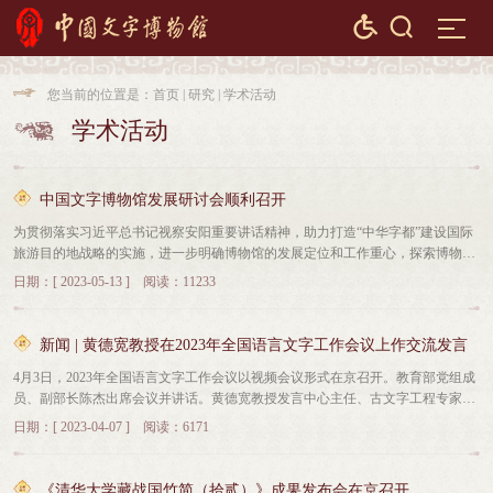


您当前的位置是：
首页
|
研究
|
学术活动

学术活动

中国文字博物馆发展研讨会顺利召开
为贯彻落实习近平总书记视察安阳重要讲话精神，助力打造“中华字都”建设国际
旅游目的地战略的实施，进一步明确博物馆的发展定位和工作重心，探索博物馆
实施文旅融合发展的新路径。5月13日，“中国文字博物馆发展研讨会”在徽文馆会
日期：[ 2023-05-13 ] 阅读：11233
议中心举行。安阳市政府副市长常慧芹，中国文字博物馆馆长、清华大学出土文
献研究与保护中心主任、中国文字学会会长黄德宽，中国国家博物馆常务副馆
长、研究馆员陈成军，国家语委汉字文明中心主任、郑州大学文学院院长李运
新闻 | 黄德宽教授在2023年全国语言文字工作会议上作交流发言
富，中国考古学会考古遗产专委会主任、中国博物馆协会专家组专家、河南省文
4月3日，2023年全国语言文字工作会议以视频会议形式在京召开。教育部党组成
物考古学会会长、研究员孙英民，北京师范大学学位委员会副主席、青海师范大
员、副部长陈杰出席会议并讲话。黄德宽教授发言中心主任、古文字工程专家委
学文学院院长李国英，河南博物院院长、中国博物馆协会副理事长马萧林，山东
员会主任委员黄德宽教授参加此次会议，并作题为《全面推进古文字工程，服务
大学博物馆馆长、历史文化学院院长方辉，北京鲁迅博物馆（北京新文化运动纪
日期：[ 2023-04-07 ] 阅读：6171
中华优秀传统文化传承发展》的交流发言。黄德宽教授从制度建设、平台建设、
念馆）学术委员会主任、研究馆员、中国博物馆协会专家组成员李耀申，首都博
队伍建设、学术研究、人才培养等五个方面介绍了古文字工程实施以来取得的成
物馆副馆长杨文英，南京博物院学术委员会委员、中国博物馆数字化专委会副主
就，并表示工程将深入学习贯彻党的二十大精神和习近平总书记考察殷墟遗址时
任委员、中国博物馆建筑空间与新技术专委会秘书长张小朋，清华大学美术学院
《清华大学藏战国竹简（拾贰）》成果发布会在京召开