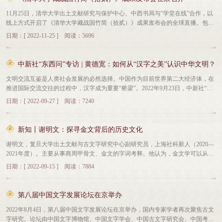
的重要讲话精神，继续扎实推进各项建设工作，力争能取得更多的高质量成果，
长聘教授、中国古文字艺术研究中心常务副主任陈楠，故宫博物院故宫学校校长
11月25日，清华大学出土文献研究与保护中心、中西书局与“学堂在线”合作，以
为传承弘扬中华优秀传统文化、推进文化自信自强作出更大的贡献。会议现场各
程同根，北京师范大学文学院教授、博士生导师、民俗典籍文字研究中心副主
线上方式开启了《清华大学藏战国竹简（拾贰）》成果发布会的全球直播。包括
省级教育厅（教委）负责同志、部分省（区）民委（民语委）负责同志，国家语
任、国家社科基金重大项目首席专家周晓文，复旦大学出土文献与古文字研究中
海内外著名学者在内的近五十万人次线上观看了发布会。线上学堂在线发布会现
言文字推广基地、国家语委研究型基地有关负责人，教育部相关司局和直属单位
心副研究员谢明文，南开大学博物馆副馆长张婧文，清华大学出土文献研究与保
日期：[ 2022-11-25 ] 阅读：5696
场线上微博发布会现场线上百家号发布会直播线上抖音发布会直播本辑整理报告
负责人参会。
护中心教授王子杨，中国文字博物馆党委书记、常务副馆长刘纪献，馆副馆长魏
收录了一篇长篇战国竹书《参不韦》,主要内容是作为天帝使者的参不韦对夏代开
文萃，馆副馆长段艳琴以及中国文字博物馆领导干部，各科室骨干力量参加了研
国君主夏启的训诫，训诫的核心内容是“五刑则”，即五则、五行、五音、五色、
讨会。会议由中国文字博物馆党委副书记、副馆长李宽生主持。常慧芹在研讨会
中新社“东西问”专访 | 黄德宽：如何从“汉字之美”认识中华文明？
五味，从而指导夏启设官建邦、修明刑罚、祭祀祝祷、治国理政。这篇竹书共
上致辞，她表示，中国文字博物馆作为“中华字都”安阳的重要标识和文化名片，
文明交流互鉴是人类社会发展的必然选择。中国作为目前世界第二大经济体，在
124支简，内容完整，总字数近3000字，这是继清华简《系年》《五纪》之后，
所承担的历史文化责任对文字、文化、文明的传承发展意义重大。我市将以此次
推进国际交流交往的过程中，汉字成为重要“桥梁”。2022年9月23日，中新社“东
整理公布的又一篇超百支简的长篇竹书，是前所未见的先秦佚籍，对于研究先秦
研讨会为契机，继续聚焦打造“中华字都”，鼎力支持博物馆运行发展，进一步推
西问”发表黄德宽教授专访《如何从“汉字之美”认识中华文明？》。汉字作为一种
时期的思想、官制等具有重要意义。《清华大学藏战国竹简（拾贰）》书影简文
进文旅深度融合发展，为讲好中国故事，坚定文化自信，建设文化强国作出应有
日期：[ 2022-09-27 ] 阅读：7240
形、音、义三位一体的符号系统，源于日月鸟兽之形，作为中华文明之标志，连
通篇为参不韦对夏启的训诫。参不韦，即“三不违”，不见于文献记载，其身份为
贡献。刘纪献在研讨会上介绍了中国文字博物馆开馆14年来的运行发展情况。他
接中华民族的历史、现在和未来，方正之间充满美感。汉字长盛不衰的生命力源
天帝的使者，受天帝的委派来指导夏启治理国家。启是大禹的儿子，是中国第一
表示，迎来新机遇，面对新期待，我们深感责任重大，使命光荣。踏上新征程，
于哪里？体现出何种中华文明之美？“汉字之美”如何“美美与共”？近日，清华大
个王朝——夏朝的第一位君主。简文通过拟托参不韦向夏启传授天帝之命的形
应对新挑战，我们也深知中国文字博物馆在发展进程中仍存在许多短板弱项。为
新知丨谢明文：探寻金文背后的历史文化
学出土文献研究与保护中心主任、中国文字学会会长、中国文字博物馆馆长黄德
式，陈述作者对人君建邦治政的理念。简文以远古洪水泛滥、导致天下混乱开
此，我们迫切需要进一步明确未来发展方向，恳请各位专家畅所欲言，出谋划
谢明文，复旦大学出土文献与古文字研究中心副研究员，上海社科新人（2020—
宽接受中新社“东西问”专访，对此进行解答。现将访谈实录摘要如下：中新社记
篇，与《尚书·洪范》和清华简《五纪》类似。天帝于是创制“五刑则”来治理洪
策，共同为中国文字博物馆实现高质量发展贡献智慧和力量。 与会专家以“中
2021年度）。主要从事商周甲骨文、金文的字词考释。他认为，金文学可以从青
者：汉字是世界上唯一传承和使用至今的自源古典文字体系，其长盛不衰的生命
水，五刑则的顺利实行，成功抑制了洪水。天帝因而命令参不韦将“五刑则”授予
国文字博物馆发展”为主题，就中国文字博物馆的功能定位和全面建设完成后的
铜器学中独立出来，成为一门单独的学科。金文研究一方面要释读文字等文本本
力源于哪里？黄德宽：汉字是中国文化的象征。世界上公认的代表古老文明的文
夏启，指导其治理邦家。五刑则是《参不韦》的核心思想，其具体内容包括五
工作重心与业务拓展等方面发表意见和建议，共同探讨通过融合创新，促进中国
日期：[ 2022-09-15 ] 阅读：7884
身，另一方面要探讨金文背后隐藏的历史、文化等。治学谈近些年我主要致力于
字体系，如两河流域的楔形文字、古埃及的象形文字等，最终都无法延续，只有
则、五行、五音、五色、五味等五个方面，其中，五则又称“五德”，即礼、义、
文字博物馆高质量发展的前瞻性路径与对策。最后，黄德宽作总结发言时指出，
商周甲骨文、金文未识字的考释。未来几年的规划主要有两个方面：一是整理方
汉字从它诞生之日起便沿用至今。汉字之所以能够长盛不衰，我认为最主要的原
爱、仁、忠，五行即金、木、水、火、土，五音即宫、商、角、徵、羽，五色即
各位专家从不同的角度带着感情、责任和情怀发表了对中国文字博物馆未来发展
面，继续搜集以往大型著录书漏收的金文资料以及整理近年新刊的金文资料，继
因是与汉字休戚相关的中华文明延续不竭。汉字与中华文明紧密相连，文明的连
青、赤、白、黑、黄，五味即苦、甘、酸、咸、辛，属于战国时期流行的阴阳五
的真知灼见，这份情怀是传承汉字文化，弘扬中华优秀传统文化，贯彻落实好党
第八届中国文字发展论坛在京举办
续搜集更清晰的铭文拓本、照片等。在我看来，仅根据部分资料作出的结论很容
绵不绝决定了文字的不断延续，文字的不断延续又维护了文明的绵延赓续。尽管
行思想。《参不韦》论述“五刑则”的重点在于将其与职官系统相配，并具体规定
的二十大精神的重要体现。会议内涵丰富，站位高远，为中国文字博物馆带来了
2022年8月4日，第八届中国文字发展论坛在京举办，国内专家学者再次聚焦古文
易成为空中楼阁，资料的全面占有是学术研究的基石。这一方面做好了，很多问
在漫长的历史长河之中，中华文明的发展经历了一些波澜和曲折，但其传承从未
了每个职官的职责，以此来指导夏启治理国政。如简文以“五行”与职官“司工、司
新的视野，为推动中国文字博物馆科学长远发展具有重要意义。中国文字博物馆
字研究。论坛由中国文字博物馆、中国文字学会、中国古文字研究会、中国考古
题就能迎刃而解，而且研究起来论述会更准确、更全面、更深入。二是对商周甲
中断，这为汉字的延续和发展提供了丰厚的土壤和充足的条件。吉林长春举办的
马、征徒”相配，“征徒”一职未见于传世文献记载，据简文可知即对应文献的“司
的建设发展适逢其时，我们将勇担使命，把握机遇，认真贯彻落实党的二十大精