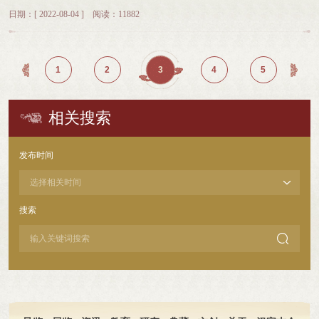
学会夏商考古专业委员会、清华大学出土文献研究与保护中心、复旦大学出土文
骨文、金文的字词关系作深入研究，探讨商周甲骨文、金文常用字词关系的异
《中国文字博物馆馆藏文物展》展上，百余件文字文物向民众讲述着中国文字的
徒”，这丰富了我们对先秦官制的认识。本次发布会由出土文献研究与保护中心
神和习近平总书记视察安阳的重要指示精神，为传承弘扬中华优秀传统文化，更
日期：[ 2022-08-04 ] 阅读：11882
献与古文字研究中心、安徽大学汉字发展与应用研究中心等单位共同主办。论坛
同，揭示商周之际词义系统演变的基本脉络。我的长远目标是希望能像陈梦家先
千年历史。张瑶 摄另外，汉字的构造及其表现出的强大功能，是其可持续发展的
副主任刘国忠教授主持，清华大学文科建设处处长杨永恒对清华简整理工作予以
好地讲好中国故事做出积极地贡献。
以“甲骨文等古文字及新出土文献研究”为主题，来自文字学、考古学、甲骨学等
生的甲骨学著作《殷虚卜辞综述》那样，出版一部《金文学通论》，对商周金文
优势所在。汉字符号源于对物象的描绘，经历了由早期以形表意的象形、会意向
高度肯定。上海辞书出版社、中西书局社长秦志华介绍了《清华大学藏战国竹简
多学科60余位国内顶级专家，围绕甲骨文、金文、战国文字与秦汉简帛、古文字
作全方位的研究，同时还要达到很高的研究深度。探寻金文背后的历史文化复旦
形声构形的发展。形声结构造字便捷，既传承了早期汉字以形表意的特点，又开
（拾贰）》的编辑、出版情况。刘国忠教授主持清华大学文科建设处处长杨永恒
与人工智能等多个专题进行深入研讨。会议采用线上线下相结合的方式进行。清
大学出土文献与古文字研究中心副研究员谢明文甲骨文、金文等一些事关文化传
辟了记音表词的广阔空间，从而较好地解决了早期文字符号系统与所记录语言发
上海辞书出版社、中西书局社长秦志华中心四位青年教师石小力、马楠、贾连
1
2
3
4
5
华大学出土文献研究与保护中心主任、中国文字学会会长、中国文字博物馆馆长
承问题的学科，属于具有文化价值的“绝学”“冷门学科”。近年来由于国家层面的
展难以相适应的问题，永葆其生命之树常青。因此，汉字自身的构形特点及其与
翔、程浩对《参不韦》进行了解读。中心主任黄德宽教授介绍了《清华大学藏战
黄德宽，中国社会科学院考古研究所研究员刘一曼等22位专家学者以及中国文字
提倡与支持，古文字学的发展迎来了灿烂的前景。金文是铸刻或书写在铜器上的
汉语相协调的和谐发展，成为汉字长盛不衰的内在原因。中华文明多元一体，多
国竹简（拾贰）》的研究整理情况，并回答了线上与会学者、记者的提问。中心
博物馆党委书记、常务副馆长刘纪献等领导参加了现场会议。中国古文字研究会
文字，金文学是研究金文的学问。近来刘源先生著文《推动金文学成为国际显
民族和谐相处，共同推进中华文明的长盛不衰。汉字汉语一直是中华民族通用的
四位青年教师中心主任黄德宽“清华简”于2008年入藏清华大学，自2011年初发布
相关搜索
会长、吉林大学原副校长、教授吴振武，复旦大学出土文献与古文字研究中心主
学》，对金文学的内涵与外延多有讨论。甲骨学、简帛学（或称简牍学）都是以
语言文字，是不同民族、不同方言区人们交流交际的共同工具。以汉字书写的典
第一辑研究成果以来，清华大学出土文献研究与保护中心以每年一册的速度推出
任、教授刘钊等43位专家学者参加了同步进行的线上会议，同时参加会议的还有
材质命名，与之相应的是青铜器学。青铜器学可主要分为金文学（青铜器铭文
籍，使先人思想和智慧得以跨越不同时代、地域和方言而广泛传播，影响所及，
清华简的整理报告。整理报告目前已顺利出版十二辑，整理团队也逐渐形成了老
第八届中国文字发展论坛论文获奖和入选的青年研究学者代表。论坛开幕式、学
学）与青铜器器形学（或青铜器形态学）两个分支，前者以金文为主要研究对
化成天下。汉字对传承弘扬博大精深的中华文明、对维护和巩固中华民族共同
中青结合的学术梯队，整理工作的高效率、高质量得到学界广泛赞誉，也受到海
发布时间
术交流会由黄德宽主持。刘纪献在致辞表示，“中国文字发展论坛”是中国文字博
象，后者以文字所依附的材料即青铜器的形制、纹饰、工艺等为主要对象。金文
体，都发挥着巨大历史作用。同时，汉字系统在中华文明发展的历程中也在不断
外汉学界的高度重视。
物馆打造的卓有影响的文化学术交流平台，已成功举办7届，为300余位海内外专
学，与考古学、古文字学、历史学等学科交叉，本质上是青铜器学的一个分支。
地自我完善、自我革新。可以说，汉字长盛不衰的生命力，是汉字与中华文明、
家学者提供研究交流机会，发表论文300余篇，整理出版论文集7部，在扩大中国
但由于金文本身的特殊性，金文学完全可以从青铜器学中独立出来，成为一门单
汉字与汉语以及汉字系统自身发展共同作用的结果。中华书局出版发行《说文解
文字研究影响力，传承文字文化方面作出了应有的贡献。专家广博深厚的专业知
独的学科。金文研究的第一个层面是释读文字等文本本身，第二个层面则是探讨
字教本》。任海霞 摄中新社记者：汉字作为中华文化之“根”，它能体现出何种中
搜索
识和精益求精的治学态度为我们带来一场精彩纷呈的学术盛会，为促进文字学与
金文背后隐藏的历史、文化等。释文解字 探赜索隐研究者越来越重视甲骨文
华文明之美？黄德宽：一是典雅之美。汉字作为古典文字的代表，历经甲骨文、
考古学互动融合、推进学术成果的普及转化发挥积极作用。吴振武在开幕式上讲
的字体分类及相关研究，并取得了丰硕成果。与之相比，商周金文的字体分类及
金文、篆书、隶书、楷书等多种书写形式的演变，穿越三千多年走到现在，其构

话，他以文字实例解读了近现代文字与古文字之间的关系，他表示各位专家在研
相关研究要薄弱得多，随着公布的金文资料越来越丰富，学界应加强金文字形的
形、内涵及其记录的思想文化，都体现了中华文明早期的审美思想和观念形态，
究古文字的同时也要关注近现代文字，中国文字博物馆要大力收集研究近现代文
字体分类研究，力求将它作为判断青铜器相对时代的一个重要辅助标准。此外商
造就了中华文化的深厚与博大，展现了汉字与中华文明古老悠远的典雅之美。二
字资料和实物，这将助力于陈列展示及少数民族文字知识的普及，希望中国文字
周金文考释、字形分析越来越精密化，研究者要树立“同一字形未必是同一个
是构形之美。汉字通过画成其物，描写客观物象来造形，其体态变化多姿，生动
博物馆最终建设成为国家的文字智库。 开幕式上，刘钊宣读了第八届中国文字
字，不同的字形可能是同一个字”的基本认识，加强形体演变规律的研究，建立
形象；其构形追求对称均衡，符合美学原则。汉字构形是古人智慧和巧思的生动
发展论坛获奖作者名单。黄德宽和刘纪献分别为获奖作者代表北京大学历史学系
偏旁变化的谱系表，考释出更多的未识金文。郭沫若先生《两周金文辞大系考
记录，比如，汉字的“字”，以“子”记音也兼表意，“子”在房屋（“宀”为房屋的象形
博士研究生曾芬甜、南开大学文学院讲师马尚颁奖。中国文字博物馆党委委员、
释》按年代与国别整理周代金文，实际上就是按分期、分域的理论整理周代金
字）之内，这个字的构形本义是哺育孩子之意。古人发现汉字的派生，就像生儿