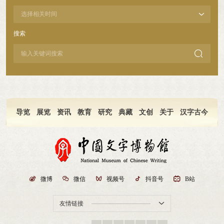
搜索

导览
展览
资讯
教育
研究
典藏
文创
关于
汉字古今

微博

微信

视频号

抖音号

B站
友情链接
