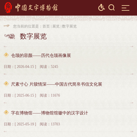


您当前的位置是：
首页
|
展览
|
数字展览

数字展览

仓颉的容颜——历代仓颉画像展
日期：[ 2026-04-15 ] 阅读：5245
尺素寸心 片牍情深——中国古代简帛书信文化展
日期：[ 2025-06-15 ] 阅读：11676
字在博物馆——博物馆馆徽中的汉字设计
日期：[ 2025-05-19 ] 阅读：13703