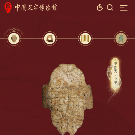


甲骨类·卜甲