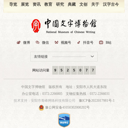
导览
展览
资讯
教育
研究
典藏
文创
关于
汉字古今

微博

微信

视频号

抖音号

B站
友情链接

网站访问量
9
5
2
5
0
7
7
中国文字博物馆 版权所有
地址：安阳市人民大道东段
办公室电话：0372-2266005
文物征集热线：0372-2266031
技术支持：
安阳市青峰网络科技有限公司
豫ICP备2022017981号-1
豫公网安备41050302000202号