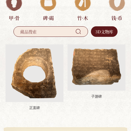
甲·骨
碑·碣
竹·木
钱·币
3D文物库

子游碑
正直碑