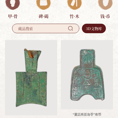
甲·骨
碑·碣
竹·木
钱·币
3D文物库

“梁正尚百当寽”布币