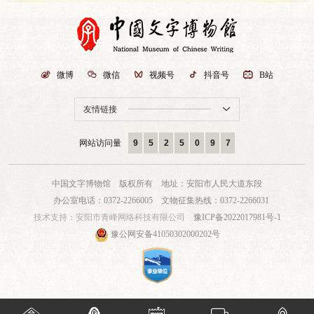

微博

微信

视频号

抖音号

B站
友情链接

网站访问量
9
5
2
5
0
9
7
中国文字博物馆 版权所有
地址：安阳市人民大道东段
办公室电话：0372-2266005
文物征集热线：0372-2266031
技术支持：
安阳市青峰网络科技有限公司
豫ICP备2022017981号-1
豫公网安备41050302000202号