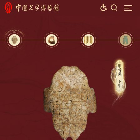


甲骨类·卜甲