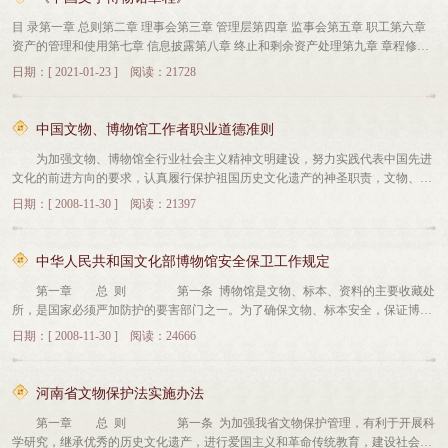
及家庭会员）、高级会员、团体会员和荣誉会员组成。个人会员100元/年，家庭
件。拍摄展厅时须有中国文字博物馆安保人员陪同。展厅内拍摄光源须使用冷光
目 录第一章 总则第二章 理事会第三章 管理层第四章 监事会第五章 职工第六章
会员200元/年（不超过5人），高级会员1000元/年。凭有效身份证件，通过填表
源，如须使用展厅内电源，须提前与宣传教育部宣传科沟通并由博物馆配电人员
资产的管理和使用第七章 信息披露第八章 终止和剩余资产处理第九章 章程修改
申报并交纳会费即可成为中国文字博物馆之友的会员。所有会员均可享受以下会
确认电压后方可使用。博物馆开放日拍摄须注意保持场馆安静，维护正常参观秩
第十章 附则 第一章 总 则第一条 为促进和保障中国文字博物馆（以下简称本
员特权：1.设立会员通道，会员本人可通过会员通道快速进入我馆参观；2.周末
序，并保证展柜、展品、人员安全。四、新闻单位需要拍摄中国文字博物馆文物
日期：[ 2021-01-23 ] 阅读：21728
馆）依法办馆、科学发展，规范本馆各项业务工作，确保公共文化服务、公共信
及节假日可优先享受定时免费专业讲解服务；3.可获赠一本《甲骨文字典》；4.
时，须提供国家（省/市）文物主管单位拍摄文物相关文件。不能出具文物主管单
托职能的实现，根据《中华人民共和国文物保护法》《事业单位登记管理暂行条
优先参加我馆组织的各类专家讲座（具体时间另行通知）；5.可优先加入中国文
位相关文件者，中国文字博物馆不接受其拍摄。五、涉外新闻单位拍摄中国文字
例》《博物馆条例》及其他有关规定，制定本章程。第二条 本馆名称为中国文
字博物馆志愿服务团；6.优先参加我馆组织的文化活动（各种节日活动、夏令营
博物馆须提前与文物主管部门或宣传主管部门联系报备。中国文字博物馆不直接
中国文物、博物馆工作者职业道德准则
字博物馆地址：河南省安阳市北关区人民大道656号网址：www.wzbwg.com微
及冬令营）及参观考察活动（按成本费支付有关费用）；7.我馆定期组织会员文
接待涉外新闻单位。六、中国文字博物馆只接受公益性新闻单位采访拍摄，或有
为加强文物、博物馆全行业社会主义精神文明建设，努力实践代表中国先进
信：中国文字博物馆第三条 本馆的举办单位是安阳市人民政府。第四条 本馆的
化主题沙龙活动，供各位会员交流互动；家庭会员除享受以上会员权利，还可享
明确主管单位的新闻单位。不接受盈利性质的新闻单位、视频摄制公司、自媒体
文化的前进方向的要求，认真履行保护祖国历史文化遗产的神圣职责，文物、博
经费来源为财政拨款。第五条 本馆是非营利性事业单位，具有独立法人资格，
受以下会员特权：1.未成年子女全年可以免报名参加6次《甲骨学堂》活动（需电
等采访拍摄。七、重大事件、突发事件及与我馆相关的敏感问题，未经馆领导批
物馆工作者必须严格遵守国家有关文物保护的法律法规和方针政策，提高职业道
依法享有和履行相应权利义务，独立承担法律责任。第六条 本馆的宗旨是：以
话预约）；2.符合年龄要求的子女可优先加入我馆“文字小博士”队伍。高级会员
准，不接受任何新闻单位的任何采访拍摄。八、本办法最终解释权归中国文字博
日期：[ 2008-11-30 ] 阅读：21397
德修养，自重、自省、自警、自励，为繁荣和发展社会主义文物、博物馆事业做
人为本、为民服务。其使命是通过文物保护、陈列展示和科学研究，向大众传播
除享受以上会员权利，还可享受以下会员特权：1.本人可预约专人免费讲解服务
物馆所有。中国文字博物馆新闻媒体采访拍摄审批单：点击下载中国文字博物馆
出贡献。 一、 坚持正确的政治方向。热爱中国共产党、热爱祖国、热爱人
汉字知识、弘扬优秀传统文化，促进文化遗产保护和文博事业的发展。第七
（全年2次）；2.出席重要展览的开幕式；3.免费参加本馆专家导览的专场参观活
民、热爱社会主义。坚持全心全意为人民服务，为社会主义服务，讲学习、讲政
条 本馆的业务范围是：（一）征集、保管、保护、研究文物、标本、文献、艺
动；4.免费参加本馆为高级会员组织的文化活动及参观考察活动（一年1次）；5.
中华人民共和国文化部博物馆安全保卫工作规定
治、讲正气，牢固树立建设有中国特色社会主义的共同理想和正确的世界观、人
术品；（二）举办各类以文字为主题的临时展览，交流展览；加强与国际、国内
年末可获赠博物馆纪念品。团体会员入会标准：企事业单位可以团体会员的方式
第一章 总 则 第一条 博物馆是文物、标本、资料的主要收藏处
生观、价值观。 二、 忠诚文物保护事业。坚决贯彻执行党和国家“保护为
博物馆间的交流与合作；（三）举办相关学术研讨、讲座、培训；（四）讲解、
加入中国文字博物馆之友。团体会员会费按团体规模支付，原则上不超过团体会
所，是国家必须严加防护的要害部门之一。为了确保文物、标本安全，保证博物
主，抢救第一”的文物工作方针和“有效保护，合理利用，加强管理”的原则，积极
语音导览，开展社会教育活动，传播、弘扬历史、科学、文化知识；（五）文化
员人数与普通会员会费之乘积。具体金额可面洽。团体会员可享受以下权益：1.
馆各项工作的正常开展，更好地发挥博物馆的宣传教育作用，现根据《中华人民
宣传、严格遵守《文物保护法》，依法行使权力，恪尽职守，爱岗敬业，不断增
产品开发与营销；（六）加强网络资源和数字化信息体系建设，利用网络公共服
按团体规模，可免费获得1至10套《甲骨文字典》及全年展览、讲座信息；2.按团
日期：[ 2008-11-30 ] 阅读：24666
共和国文物保护法》有关规定制订本规定。 第二条 博物馆安全保卫工作，
强做好文物、博物馆工作的历史使命感和社会责任感。 三、 努力提高业务
务平台，为公众提供及时快捷的博物馆公共文化信息； （七）严格执行博物馆的
体规模获得一定量的赠票，团体会员团队（20至50人）组织的参观每年可享受2
必须认真贯彻执行“预防为主，确保重点，打击敌人，保障安全”的方针，实行逐
水平。认真学习文博业务和科技知识，钻研本岗位业务技能，脚踏实地，勤奋工
安全防护规范，做好本馆设施设备的运行维护，确保文物、人员和公共财产的安
次专人导览服务；3.每年可要求本馆为团体会员策划一次有关博物馆的年度文化
级安全岗位责任制，加强内部治安管理，积极推进综合治理。 第三条
作，努力创造优异的工作成绩。 四、 发扬团结奋斗精神。相互尊重，团结
全；（八）符合本章程的博物馆其它业务范围。 第二章 理事会第八条 理事会由
活动；4.团体会员个人申请加入“中国文字博物馆之友”，可享受打折优惠：100人
河南省文物保护法实施办法
本规定由博物馆的行政领导组织实施，上级文物行政管理部门和当地公安机关对
协作，诚实守信，弘扬正气，克己奉公，甘于奉献；执行廉洁自律的各项规定，
9-13名（单数）理事组成。主要包括市委宣传部、市发改委、市财政局、市文物
以内按80%优惠，100人以上（含100人）按70%优惠。荣誉会员入会标准：对本
第一章 总 则 第一条 为加强我省文物保护管理，有利于开展科
实施情况进行监督检查。 第二章 领导职责 第四条 博物馆行
反对拜金主义、享乐主义和极端个人主义。 五、 维护国家对国有文物的所
局、本馆管理层代表、文博专家、社会公众代表及本博物馆职工代表等。第九
馆及社会有杰出贡献者，可成为本馆荣誉会员，终身享有与高级会员同样的权
学研究，继承优秀的历史文化遗产，进行爱国主义和革命传统教育，建设社会主
政领导的主要职责是： (一)认真贯彻国家和地方政府颁布的安全保卫工
有权。严禁将国家所有的文物作为礼品赠送给任何单位和个人，严禁出售或变相
条 理事会设理事长1人、副理事长1人、理事若干。理事长由全体理事会议通过协
利。免支付会费。 第三章 附则一、入会手续（一）个人会员、家庭会员及团体