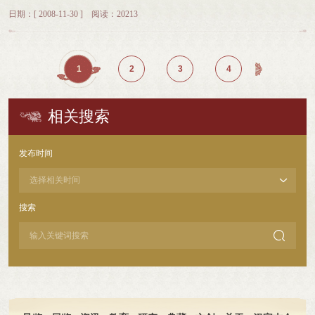
义物质文明和精神文明，根据《中华人民共和国文物保护法》，结合我省情况，
作的>策法令，以及公安机关有关的规定和部署。 (二)加强对保卫工作
出售馆藏文物。在为国家或单位征集和收购文物时，所收购的文物及相关资料必
商产生，理事会每届任期三年，如有特殊情况可以提前举行换届，可以连选连
会员：本人向中国文字博物馆提出申请，填写申请表，经本馆批准即为中国文字
日期：[ 2008-11-30 ] 阅读：20213
特制定本实施办法。 第二条 我省境内，下列文物爱国家保护：
的领导。要把安全保卫工作纳入全馆重要议事日程，做到有计划、有检查、有总
须全部归公；对出土文物必须按照规定上缴国有。严禁隐瞒私存，严禁为自己或
任。第十条 理事长除行使理事的职权外，还行使下列职权：（一） 召集和主持
博物馆之友会员。（二）高级会员：本人向中国文字博物馆提出入会申请，经由
（一）具有历史、艺术、科学价值的古文化遗址、古墓葬、古建筑、石窟寺、石
结、有评比。 (三)经常对职工进行安全教育，克>麻痹思想，发动并依
他人留存文物。 六、 遵守文物法规和职业纪律。不以个人或家属、子女名
理事会会议；（二） 代表理事会签署理事会会议决议和有关文件；（三） 检查
本馆批准后即为本馆高级会员，颁发高级会员证。（三）荣誉会员：对本馆及社
刻、砖刻、木刻及其附属物； （二）与重大历史事件、革命运动和著名人
靠全馆职工做好安全保卫工作。 (四)定期听取安全保卫工作汇报，组织
义收藏文物，不参与买卖文物。发现文物被盗窃、盗掘或受到损坏，必须立即报
理事会决议的落实情况；（四） 确认理事会会议议题；（五） 理事会赋予的其
会有杰出贡献者，本馆发出邀请，经本人同意后即为本会荣誉会员，颁发荣誉会
物有关的，具有重要纪念意义、教育意义和史料价值的建筑物、遗址、纪念物；
检查各项安全保卫工作的执行情况。每逢重大节日和重要活动，会同公安机关进
告。在从事文物调查、考古发掘、陈列展示、宣传出版等工作中所获得的文物和
他职权。第十一条 理事长不能行使职权时，可按程序委托副理事长代理。第十二
员证。二、 会员资格与会员证管理（一）会员资格1.会员资格有效期为1年，从
1
2
3
4
（三）历史上各时代珍贵艺术品、工艺美术品； （四）重要的革命
行全馆安全大检查，发现>患，认真整改，及早消除。 (五)对本单位发
信息资料，必须及时上缴主管单位存档，任何人不得私自占有。反对垄断文物信
条 理事采用选任制或委任制的形式，按照管理权限上报有关部门核准或备案后产
获得会员资格日起算。有效期满前一星期内续费可延续会员身份。2.会员证仅限
文献资料以及具有历史、艺术、科学价值的手稿、古旧图书资料等；
生的事故和案件，应及时果断处置，查明原因。对保护文物有功人员和失职人员
息资料及利用其谋取私利的行为。 七、 树立文物主权意识、知识的权意识
生，由举办单位履行任免程序。第十三条 理事因工作变动，由理事所在单位提出
本人使用，不允许转让。3.会员退会应书面通知本馆，并交回会员证。4.会员如
（五）反映历史上各时代、各民族社会制度、社会生产、社会生活等代表性实
给予奖、惩。 第三章 保卫组织 第五条 中央直属、省、自治
和安全保护意识。在外事活动中，自觉维护国家主权、民族的尊严和权益。对外
建议名单，经理事会议通过后作相应调整。第十四条 理事实行任期制，每届任期
有严重违反本章程的行为，经本馆领导表决通过，予以除名。5.会员证不可为营
相关搜索
物。 具有科学价值的古脊椎动物化石、古人类化石和古树名木同文物一
区、直辖市的博物馆和藏品较多的地、市博物馆，应设立保卫处、科；其他地方
合作、交流项目必须依照规定程序进行，个人不得向外方做出任何承诺。严守国
3年，可以连选连任。举办单位或政府部门委派的理事年龄不得超过60岁，社会
利所用，一经发现立即取消其会员资格并没收会员证，并保留追究其法律责任的
样受国家保护。 第三条 我省境内地下、水中遗存的一切文物，属于国
的博物馆，应设保卫股或专职保卫干部。 博物馆保卫干部和警卫人员(含技
家机密，未经规定程序批准，任何人不得擅自对外提供未经发表的文物信息资
人士年龄原则上不超过65岁。第十五条 理事为不授薪的社会公益职位，不因理事
权利。 （二）会员证管理1.会员在享受会员权利时需出示会员证及有效身份证。
家所有。 古文化遗址、古墓葬、石窟寺属于国家所有。国家指定保护的
术安全设备管理人员和巡逻人员)总数应占全馆职工人数的百分之十左右；百人以
料。 八、 倡导文明礼貌的社会公德。用文明礼貌、助人为乐、爱护公物、
资格在本单位领取薪酬。因履行理事职责产生的食宿、交通、通讯等费用，可按
2.会员证仅限本人使用，如发现非会员本人使用会员证，立即没收会员证并注销
发布时间
纪念建筑物、古建筑、石刻等，除国家另有规定的以外，属国家所有。
下的或地点分散的博物馆可超过百分之十的比例。配备保卫干部和警卫人员，必
保护环境、遵纪守法等社会公德规范自己的言行。继承中华民族优秀文化，弘扬
有关规定从本馆经费中列支。第十六条 理事享有以下权利：（一） 出席理事会
其会员身份。3.如遗失会员证，会员需及时告知我馆，并由本人向我馆申请补
国家机关、部队、全民所有制企业、事业单位收藏的文物，属国家所有。
须保证政治素质和业务素质。并根据博物馆安全保卫工作的需要，给予适当的生
时代主旋律，做有理想、有道德、有文化、有纪律的文物、博物馆工作者。
会议，行使发言权、提议权、表决权、选举权和被选举权；（二） 监督检查理事
发，收取成本费10元。一年补办不超过2次。4.入会三个月以内退会者，可返还会
佛道教管理使用的文物及文物保护单位归国家所有。 第四条
活补贴。 第六条 博物馆保卫组织要认真执行国家有关保卫处、科任务的规
会决议的执行情况、本馆的业务运行和财务资产管理情况；（三） 对管理层执行
费金额的50%，三个月以上，恕不退费。5.会员证不得用于营利，否则将取消会
属于集体所有和私人所有的纪念建筑物、古建筑和传世文物，其所有权受掴家法
定。并做好以下工作： (一)根据公安机关的要求，结合本单位实际情
职务的行为进行监督；（四） 对本馆内部的重大问题提出议案或者质询；（五）
员资格并追究相关责任。三、会员义务1.执行本会的决议；2.维护本会合法权
搜索
律的保护。文物的所有者必须遵守国家有关保护管理文物的规定。 第五
况，提出安全保卫工作的实施意见，报请馆领导统一部署。 (二)监督检
对违反法律、法规、政策、本馆章程或者理事会决议的人员提出罢免议案；
益； 3.向本会反映情况，提供有关资料。 四、中国文字博物馆拥有对“中国文字
条 各级人民政府应切实加强本行政区域内的文物保护工作。一切机关、组织和
查本单位对国家和地方政府颁布的有关安全保卫工作的>策法令的贯彻执行情
（六） 提议召开临时理事会会议，向理事会会议提出议案；（七） 理事会赋予
博物馆之友”章程的最终解释权和修改权。 本馆在所有工作时间内接受入会申

个人都有保护国家文物的义务。 第二章 文物管理机构、经费
况；监督检查对公安机关有关规定部署的执行情况；监督检查对危险>患的整改
的其他权利。第十七条 理事应当履行以下义务：（一） 遵守国家的法律、法
请。 咨询电话：0372-2266038 中国文字博物馆之友组织机构本团体隶属于中国文
第六条 各级文化（文物）行政管理部门主管本行政区域的文物保护、管理工
落实情况。对违章作业，有权当场制止。 (三)经常检查整顿包括开放路
规、政策、本馆的章程和有关规定；（二） 执行理事会决议，承担理事会委托的
字博物馆宣传教育部，本团体的最高权力机构是“博物馆之友”会员代表大会。
作，监督各项文物法规的执行。 文物重点单位应设保卫机构、配备专职
线在内的各重要部位的治安管理情况，配合公安机关认真做好重要内外宾客的安
任务；（三） 秉持诚信和勤勉精神，坚持原则，履行职责，公道正派，谨慎决
一、会员代表大会的职权是： 1.制定和修改章程； 2.选举和罢免理事； 3.决
内保人员，负责文物安全保卫工作。 第七条 县以上人民政府应设立由
全保卫工作。 (四)制订防盗、灭火的应急方案，半年组织一次演习。发
策。（四） 按时参加理事会会议及相关活动；（五） 不擅自公开本馆涉密信
定终止事宜。 二、理事会是会员代表大会的执行机构。理事会的职权是：
政府及有关部门负责人和专家、社会知名人士组成的“文物保护管理委员会”，负
生案件、事故，应立即报告公安机关和上级文物行政管理部门，并积极协助公安
息；（六） 不凭借理事身份，为本人或他人从本馆牟取不当利益；（七） 理事
1.执行会员代表大会的决议； 2.选举和罢免理事长、副理事长、秘书
责处理文物保护管理工作中的重大问题。 第八条 市（地）、县（市）
机关追查原因，组织侦破，对失职人员提出处理建议。单位负责人对失职人员包
会规定的其他相关义务。第十八条 理事可以在任期内提出辞职。辞职应向理事
长； 3.决定会员的吸收或除名； 4.决定设立办事机构； 5.制定内部管