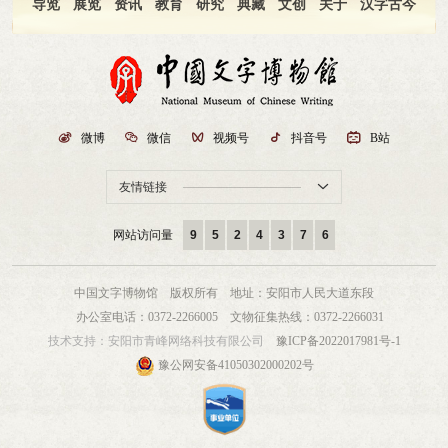
设立文物保护管理的事业机构，负责本行政区域内文物的调查研究、征集拣选、
庇姑息的，保卫干部有权向上级文物行政管理部门和公安、检察机关如实反映情
导览
展览
资讯
教育
研究
典藏
文创
关于
汉字古今
会递交书面申请，经理事会表决通过后，理事资格方可终止。委派产生的理事辞
理制度； 6.决定其他重大事项。三、本团体理事长行使下列职权： 1.召集
陈列宣传保护管理等具体工作。乡（镇）文化站负有保护管理文物的责任。
况。 (五)积极参与对新建、扩建、改建施工项目设计方案中安全防范部
职须经委派方同意。第十九条 理事会的基本职责：（一）审议本馆章程，提出
和主持会员代表大会和理事会； 2.检查会员代表大会、理事会决议的落实情
第九条 文物经费（包括保护、管理、调查、发掘、科研、宣传、征
分的审查，并监督实施和竣工验收。 (六)经常了解要害部位人员的情
章程修改意见；（二）审议本馆事业发展规划和重大业务活动计划，监督计划的
况； 3.代表本团体签署有关重要文件。 四、本团体秘书长行使下列职权：
集、收购、奖励等项目）分别由各级人民政府列入财政预算。 各级文物
况，发现不适合在要害部位工作的，要建议领导妥善调整。 第四
执行，确保本馆的使命、宗旨和目的的持续性；（三）审定本馆年度工作计划、
1.主持办事机构开展日常工作，组织实施年度工作计划； 2.协调各分支机构、
保护单位由同级人民政府根据其损坏情况，负责拨款维修。维修费确有困难对，
章 重点要害部位 第七条 为了贯彻“预防为主，确保重点”的方针，
工作任务和目标、用人计划、绩效指标、服务标准、年度工作报告、薪酬分配方
代表机构、实体机构开展工作。
上级人民政府酌情给予补助。城市的文物维修费列入本市城市维护费内。
博物馆应研究确定本馆的重点要害部位，切实加强安全防范工作。重点要害部位
案等重大业务活动计划；（四）根据博物馆的使命和宗旨提供相应支持，促进本
文物经费由各级文物主管部门管理使用，不得挪用。 凡有文物
是指： (一)文物存放部位，如库房、展厅、修复室等。 (二)容
馆与社会各界的沟通，鼓励公众积极参与本馆的各项业务活动，确保最广泛地为
保护单位的参观游览场所（归宗教部门管理的文物单位除外），其门票收入总额
易发生火灾部位，如化验室、配电室等。 (三)机要部位，如人事档案
公众服务；（五）审议本馆机制体制改革及内设机构设置方案，确保有充足的人

微博

微信

视频号

抖音号

B站
的百分之二十交当地文化（文物）行政管理部门，用于文物的保护管理和维修。
室、控制室、文献资料室等。 第八条 确定重点要害部位由馆领导批准，并
员实施本馆的各项功能；（六）审议本馆内部主要管理制度并监督制度的执行；
第三章 文物保护单位 第十条 市、县人民政府应将本行政区域
报上级文物行政管理部门和当地公安机关备案。重点要害部位确定后，有关主管
（七）监督本馆管理层执行理事会决议；（八）理事会届满前三个月内负责组建
友情链接

内具有重要历史、艺术、科学价值和纪念意义的革命遗址，纪念建筑物古文化遗
部门要发动职工讨论制订安全保卫措施，加强对职工的审查考核。保卫组织协助
下届理事会，并报举办单位审核同意；（九）决定其他重大事项。第二十条 理
址、古墓葬，古建筑、石窟寺、石刻等核定为市、县级文物除护单位，并报省人
实施，检查落实，建立要害部位档案。 第五章 防 盗 第九条
事会向举办单位提交年度工作报告和重大事项专题报告。理事会通过的重大事项
民政府备案。省文化（文物）行政管理部门择其重要者，报省政府核定公布为省
建立和健全以安全岗位责任制为中心的各项安全管理制度，制订防盗措施。各级
和决议按管理权限，须经有关部门批准备案后方可生效。第二十一条 第一届理
网站访问量
9
5
2
4
3
7
6
级文物保护单位，并报国务院备案。 第十一条 各级文物保护单位，均
负责人要经常检查，监督落实。 第十条 文物库房、展厅和其它存放文物场
事会由举办单位组织；理事会换届改选时，由举办单位和本届理事会共同组织，
由文物所在地的市、县人民政府根据确保文物安全的需要和当地的实际情况，划
所的建>必须坚固，门窗尤须保险可靠，并安装报警器。凡不具备安全条件的场
按程序选举新一届理事。第二十二条 理事会实行表决制，理事会需有2/3以上的
定必要的保护范围，作出标志和说明，建立记录档案，并区别情况分别设置专门
所，禁止存放文物。技术安全设备不够完善的展厅，不得陈列一级品文物。
会员代表出席方能召开，其决议需经出席理事会2/3以上理事会成员通过方可生
中国文字博物馆 版权所有
地址：安阳市人民大道东段
机构或委托专人负责管理并建立群众性的保护组织。全国重点文物保护单位的保
第十一条 凡收购、登记、鉴定、编目、入库、使用、出库和调拨、交换文物，
效。理事本人因故不能到会，可委托其他代表行使表决权。第二十三条 理事会
办公室电话：0372-2266005
文物征集热线：0372-2266031
护范围由省人民政府核定，并报国家文化行政管理部门备案。省级文物保护单位
必须制度严格，手续完备。文物保管人员应相对稳定。管理文物总帐人员不得兼
会议程序：（一）提议召开理事会会议，并确定会议议题；（二）提前十个工作
技术支持：
安阳市青峰网络科技有限公司
豫ICP备2022017981号-1
的保护范围由省人民政府核定。 第十二条 根据保护文物的实际需要，
管文物。 每年六月、十二月应对一、>级文物进行清理查核。 第十二条
日将会议时间、地点、议题等相关材料书面送达全体理事；（三）就会议议题进
经省人民政府批准，可在文物保护单位的周围划出一定的建设控制地带。保护范
凡文物库房搬迁、修整，文物巡回展出，馆内展览布陈、撤陈期间等均应加强组
豫公网安备41050302000202号
行讨论；（四）表决并形成理事会决议；（五）制作会议记录。第二十四条 理
围、控制地带一经确定，应树立界桩，并由文物所在地的市（地）、县（市）人
织领导，明确分工，专人负责，保障安全。 第十三条 新设展室或文物巡回
事会议题根据本章程及工作需要确定。理事在职权范围内可提交补充议题，补充
民政府公布。 第十三条 文物保护单位的保护范围内不得进行其它建设
展出，事先须经保卫组织(重要的展出须报请公安机关)进行安全检查，安全无保
议题须在理事会会议召开前以书面方式提出，由理事长决定是否列入当次会议议
工程。如有特殊需要，必须经原公布的人民政府和上一级文化（文物）行政管理
证的，不准展出。 文物巡回展出和提取文物到馆外鉴定或调拨、交换，应派
题。第二十五条 涉及本馆全体职工切身利益的重大事项，按照有关规定应提请
部门批椎。在全国重点文物保护单位的保护范围内进行其它建设工程，必须经省
专人护送，提高使用交通工具的级别。特别重要的，应请求当地公安机关派干警
职工代表大会讨论或审议。理事会在决策时应充分考虑职工代表大会的意见。第