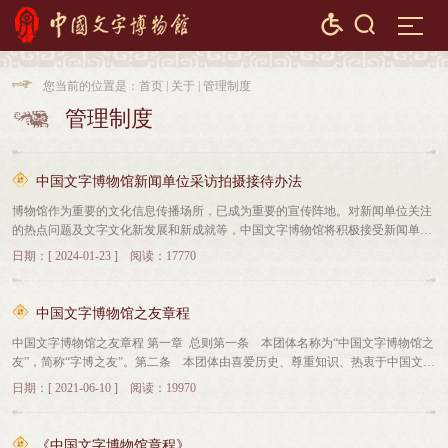


您当前的位置是：
首页
|
关于
|
管理制度

管理制度

中国文字博物馆新闻单位采访拍摄接待办法
博物馆作为重要的文化信息传播场所，已成为重要的宣传阵地。对新闻单位关注
的热点问题及文字文化新发展和新成就等，中国文字博物馆将积极接受新闻单位
的采访拍摄，准确、客观介绍情况。为了进一步加强和规范新闻单位采访拍摄接
日期：[ 2024-01-23 ] 阅读：17770
待工作，特制定新闻单位采访拍摄接待办法如下：一、预来我馆采访拍摄的新闻
单位，1、国家级媒体需提前联系安阳市委宣传部，由市委宣传部联系我馆进行
采访报道工作。2、省级、市级媒体在中国文字博物馆官网中博物馆介绍-管理制
中国文字博物馆之友章程
度栏目中下载填写《新闻单位拍摄采访申请表》，并附有效新闻单位公函，提前
中国文字博物馆之友章程 第一章 总则第一条 本团体名称为“中国文字博物馆之
5个工作日向中国文字博物馆提交申请。《新闻单位拍摄采访申请表》和公函发
友”，简称“字博之友”。第二条 本团体由喜爱历史、尊重知识、热衷于中国文字
送至传真0372-2557879。经与宣传教育部宣传科联系确定拍摄采访时间、计划、
博物馆发展事业，愿正当行使会员权利、履行会员义务的各界人士参加，是非营
内容等，方可到中国文字博物馆采访拍摄。二、如有新闻单位的栏目组委托摄制
日期：[ 2021-06-10 ] 阅读：19970
利性社会组织。 第三条 本团体的宗旨是：遵守国家宪法、法律、法规和政策，
公司拍摄，摄制公司须同时提供新闻单位委托书或委托函（合作证明）。三、新
坚持科学发展观，增强博物馆与社会的互动性，促进博物馆宣传教育功能的充分
闻单位记者进入展厅拍摄采访，须提前与宣传教育部宣传科沟通，换取展厅拍摄
发挥，推动文博事业不断发展。 第二章 会员类别本团体由普通会员（个人会员
许可证后方可进入展厅拍摄。拍摄工作完成后，用展厅拍摄许可证换取抵押证
《中国文字博物馆章程》