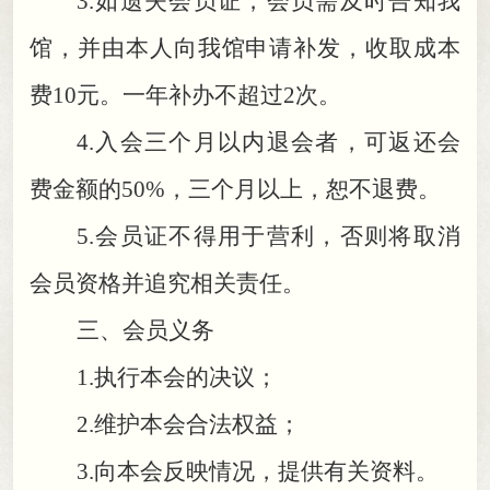
3.
如遗失会员证
，
会员需及时告知我
馆，并由本人向我馆申请补发
，
收取成本
费10元。一年补办不超过2次
。
4.
入会三个月以内退会者
，
可返还会
费金额的50%，三个月以上
，
恕不退费。
5.
会员证不得用于营利
，
否则将取消
会员资格并追究相关责任。
三、会员义务
1.
执行本会的决议
；
2.
维护本会合法权益
；
3.
向本会反映情况
，
提供有关资料。