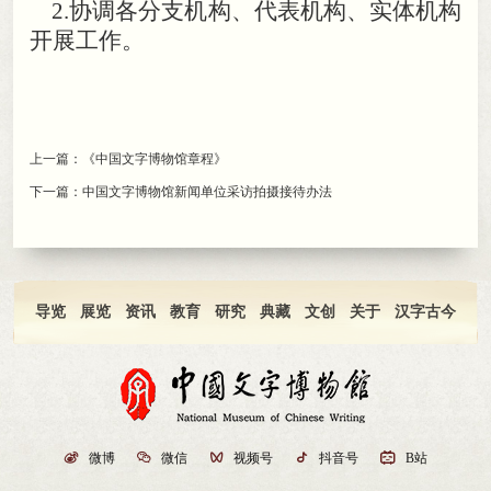
2.
协调各分支机构、代表机构、实体机构
开展工作
。
上一篇：
《中国文字博物馆章程》
下一篇：
中国文字博物馆新闻单位采访拍摄接待办法
导览
展览
资讯
教育
研究
典藏
文创
关于
汉字古今

微博

微信

视频号

抖音号

B站