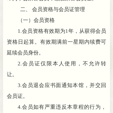
二、 会员资格与会员证管理
（一）会员资格
1.
会员资格有效期为1年
，
从获得会员
资格日起算。有效期满前一星期内续费可
延续会员身份
。
2.
会员证仅限本人使用
，
不允许转
让。
3.
会员退会应书面通知本馆
，
并交回
会员证。
4.
会员如有严重违反本章程的行为
，