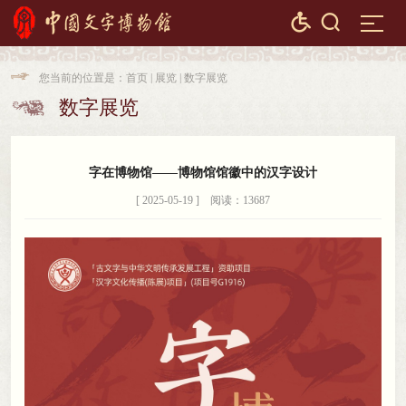


您当前的位置是：
首页
|
展览
|
数字展览

数字展览

字在博物馆——博物馆馆徽中的汉字设计
[ 2025-05-19 ] 阅读：13687