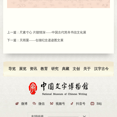
上一篇：
尺素寸心 片牍情深——中国古代简帛书信文化展
下一篇：
天雨粟——仓颉纪念遗迹图文展
导览
展览
资讯
教育
研究
典藏
文创
关于
汉字古今

微博

微信

视频号

抖音号

B站
友情链接
