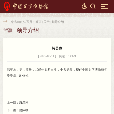


您当前的位置是：
首页
|
关于
|
领导介绍

领导介绍

韩英杰
[ 2025-03-11 ] 阅读：14379
韩英杰
，
男，汉族
，
1967年11月出生，中共党员
，
现任中国文字博物馆党
委委员、副馆长。
上一篇：
唐煜坤
下一篇：
唐际根