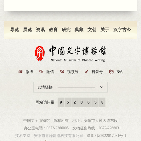
导览
展览
资讯
教育
研究
典藏
文创
关于
汉字古今

微博

微信

视频号

抖音号

B站
友情链接

网站访问量
9
5
2
0
6
5
8
中国文字博物馆 版权所有
地址：安阳市人民大道东段
办公室电话：0372-2266005
文物征集热线：0372-2266031
技术支持：
安阳市青峰网络科技有限公司
豫ICP备2022017981号-1