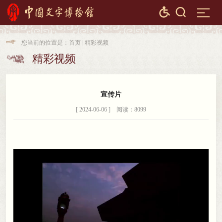


您当前的位置是：
首页
|
精彩视频

精彩视频

宣传片
[ 2024-06-06 ] 阅读：8099