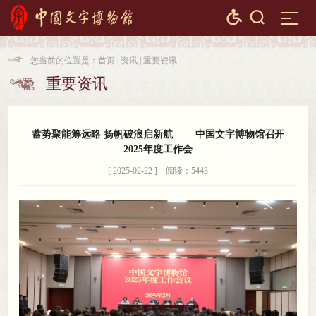


您当前的位置是：
首页
|
资讯
|
重要资讯

重要资讯

蓄势聚能筹远略 扬帆破浪启新航 ——中国文字博物馆召开
2025年度工作会
[ 2025-02-22 ] 阅读：5443