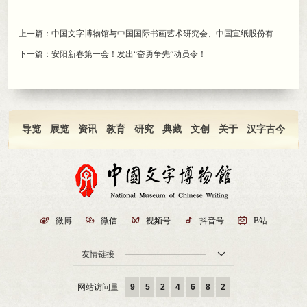
上一篇：
中国文字博物馆与中国国际书画艺术研究会、中国宣纸股份有限公司签署战略合作协议
下一篇：
安阳新春第一会！发出“奋勇争先”动员令！
导览
展览
资讯
教育
研究
典藏
文创
关于
汉字古今

微博

微信

视频号

抖音号

B站
友情链接

网站访问量
9
5
2
4
6
8
2