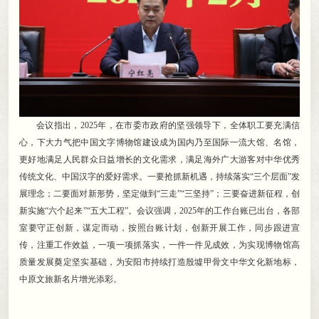
会议指出
，
2025年，在市委市政府的坚强领导下
，
全体职工要充满信
心，下大力气把中国文字博物馆建设成为国内乃至国际一流大馆、名馆
，
更好地满足人民群众日益增长的文化需求，满足海外广大游客对中华优秀
传统文化、中国汉字的爱好需求
。
一要抢抓新机遇，持续落实“三个层面”发
展理念
；
二要面对新形势，坚定做到“三走”“三坚持”
；
三要奋进新征程，创
新实施“六个起来”“五大工程”
。
会议强调，2025年的工作台账已出台
，
各部
室要守正创新，谋定而动
，
按照台账计划，创新开展工作
，
同步跟进宣
传，注重工作效益
，
一项一项抓落实，一件一件见成效
，
为实现博物馆高
质量发展奠定坚实基础，为安阳市持续打造殷墟甲骨文中华文化新地标
，
中原文旅新名片增光添彩。