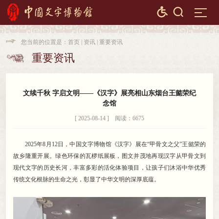


您当前的位置是：
首页
|
资讯
|
重要资讯

重要资讯

文续千秋 字启文明——《汉字》展亮相山东烟台王懿荣纪
念馆
[ 2025-08-14 ] 阅读：6675
2025年8月12日
，
中国文字博物馆《汉字》展在“甲骨文之父”王懿荣的
故乡隆重开展。绿色环保的瓦椤纸展板
，
图文并茂地再现汉字从甲骨文到
现代文字的历史长河，丰富多彩的活化体验项目
，
让孩子们沐浴中华优秀
传统文化根脉的生命之光，彰显了中华文明的深厚底蕴
。