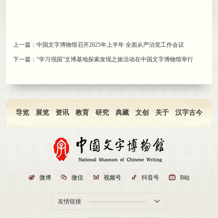
上一篇：
中国文字博物馆召开2025年上半年 全面从严治党工作会议
下一篇：
“学习强国”文博基地探索发现之旅活动在中国文字博物馆举行
导览
展览
资讯
教育
研究
典藏
文创
关于
汉字古今

微博

微信

视频号

抖音号

B站
友情链接
