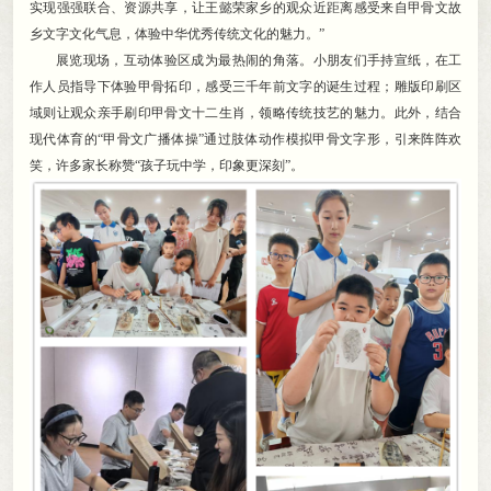
实现强强联合、资源共享，让王懿荣家乡的观众近距离感受来自甲骨文故
乡文字文化气息
，
体验中华优秀传统文化的魅力。”
展览现场
，
互动体验区成为最热闹的角落。小朋友们手持宣纸
，
在工
作人员指导下体验甲骨拓印，感受三千年前文字的诞生过程
；
雕版印刷区
域则让观众亲手刷印甲骨文十二生肖，领略传统技艺的魅力
。
此外，结合
现代体育的“甲骨文广播体操”通过肢体动作模拟甲骨文字形
，
引来阵阵欢
笑，许多家长称赞“孩子玩中学
，
印象更深刻”。