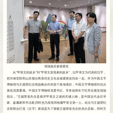
现场嘉宾参观展览
从“甲骨文的故乡”到“甲骨文发现者的故乡”
，
以甲骨文为代表的汉字，
把河南安阳和山东烟台两座历史文化名城紧密连结在一起
。
作为中国文字
博物馆与王懿荣纪念馆战略合作的首个落地项目，中国文字博物馆对此次
展览高度重视
。
中国文字博物馆党委书记、常务副馆长宁红亮在展览现场
指出，“王懿荣老先生是揭开甲骨文之谜的关键人物
，
是中国近代金石学
家、鉴藏家和书法家,同时也为发现和收藏甲骨文第一人。此次与王懿荣纪
念馆联合打造《汉字》展就是为了致敬王懿荣老先生的杰出贡献
，
同时又