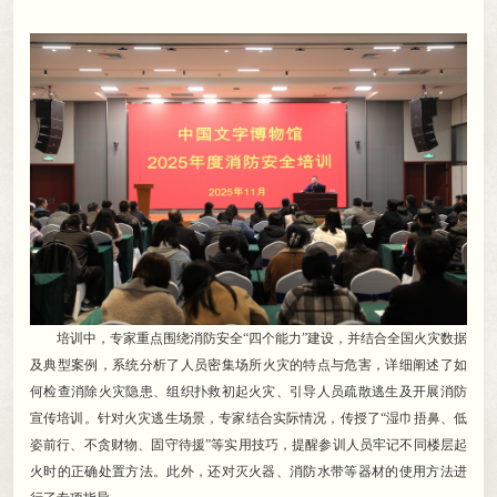
培训中
，
专家重点围绕消防安全“四个能力”建设，并结合全国火灾数据
及典型案例
，
系统分析了人员密集场所火灾的特点与危害，详细阐述了如
何检查消除火灾隐患、组织扑救初起火灾、引导人员疏散逃生及开展消防
宣传培训
。
针对火灾逃生场景，专家结合实际情况
，
传授了“湿巾捂鼻、低
姿前行、不贪财物、固守待援”等实用技巧，提醒参训人员牢记不同楼层起
火时的正确处置方法
。
此外，还对灭火器、消防水带等器材的使用方法进