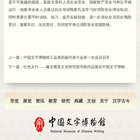
是不可逾越的底线
，
直接关系到人员生命安全、国家财产安全与单位平稳
运行，他要求全体人员通过此次培训既要扎实学习好消防安全理论知识
，
同时更要注重平时演练、练习，提升实操技能
，
进一步强化全员安全预防
意识，凝聚共识、压实责任
，
共同筑牢单位消防安全坚固防线。
上一篇：
中国文字博物馆工会第四届代表大会第一次会议召开
下一篇：
红色太行——豫京冀晋文史研究馆书画作品展在中国文字博物馆开幕
导览
展览
资讯
教育
研究
典藏
文创
关于
汉字古今