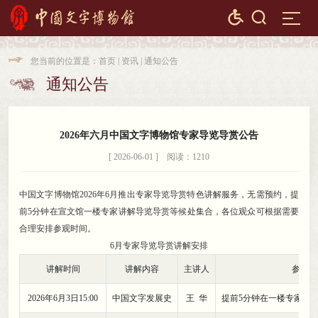


您当前的位置是：
首页
|
资讯
|
通知公告

通知公告

2026年六月中国文字博物馆专家导览导赏公告
[ 2026-06-01 ] 阅读：1210
中国文字博物馆2026年6月推出专家导览导赏特色讲解服务
，
无需预约，提
前5分钟在宣文馆一楼专家讲解导览导赏等候处集合
，
各位观众可根据需要
合理安排参观时间。
6月专家导览导赏讲解安排
讲解时间
讲解内容
主讲人
参与方
2026年6月3日15:00
中国文字发展史
王 华
提前5分钟在一楼专家讲