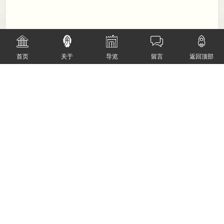





首页
关于
导览
留言
返回顶部
在这里
，
你将收获
1.
国家级博物馆认证的讲解技能与文化素养
2.
自信表达、逻辑思维、团队协作的全方位提升
3.
珍贵的文化记忆与志同道合的伙伴
4.
成为文字小博士
，
为成长履历添彩
汉字是文明的
纽带
而你是未来的传承者！
2026
，
让我们一起站在文字的长河畔， 用声音点亮
历史
，
用热爱续写文明！
下一位
“文字小博士”就是你！