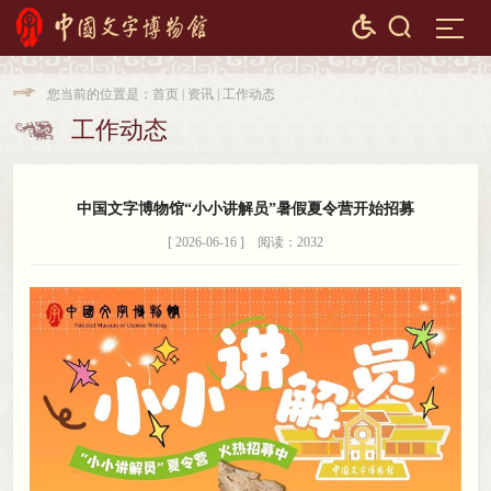


您当前的位置是：
首页
|
资讯
|
工作动态

工作动态

中国文字博物馆“小小讲解员”暑假夏令营开始招募
[ 2026-06-16 ] 阅读：2032