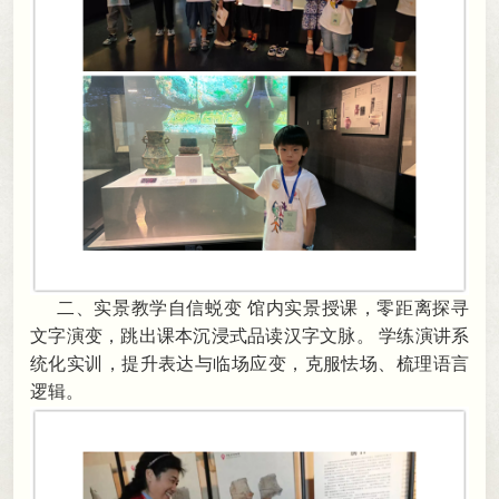
二、
实景教学自信蜕变
馆内实景授课
，
零距离探寻
文字演变，跳出课本沉浸式品读汉字文脉
。
学练演讲系
统化实训
，
提升表达与临场应变，克服怯场、梳理语言
逻辑
。