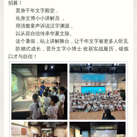
招募！
置身千年文字殿堂
，
化身文博小小讲解员
，
用清脆童声诉说汉字渊源
，
以从容自信传承华夏文脉
。
这个暑假
，
站上讲解舞台，让千年文字被更多人听见
阶梯式成长
，
晋升文字小博士
收获实战履历
，
锻炼
口才与自信！