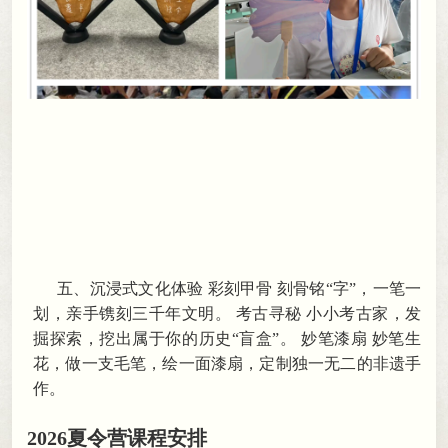
五、
沉浸式文化体验
彩刻甲骨
刻骨铭
“字”
，
一笔一
划，亲手镌刻三千年文明
。
考古寻秘 小小考古家，发
掘探索
，
挖出属于你的历史“盲盒”。 妙笔漆扇 妙笔生
花
，
做一支毛笔，绘一面漆扇
，
定制独一无二的非遗手
作。
2026夏令营课程安排