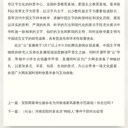
华汉字文化的科普中心
，
全国科普教育基地，爱国主义教育基地
。
基本陈
列以世界文字为背景，以汉字为主干
，
以少数民族文字为重要组成部分，
荟萃历代中国文字样本精华
，
讲解中国文字的构形特征和演化历程。展览
以详实的资料、严谨的布局、科学的方法和现代化的展示手段充分展示中
华民族一脉相承的文字、灿烂的文化和辉煌的文明
，
同时反映华夏文明与
中国语言文字的研究成果，具有普及性和学术性双重使命
。
此次“云”直播将于5月17日上午9:30在腾讯新闻在线直播
。
中国文字博
物馆的研究人员将在直播现场深度解读甲骨文之秘，同时开通甲骨“云”学
堂
，
带领中小学生在线趣学甲骨，直播同时还为广大网友准备了神秘好
礼
，
以更加多元、丰富、包容、生动的形式，为公众带来一场文化盛宴
，
欢迎广大网友届时准时收看并参与互动体验。
上一篇：
安阳两家单位被命名为河南省家风家教示范基地！你去过吗？
下一篇：
（社会）河南安阳对多名涉“狗咬人”事件干部作出处理