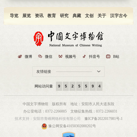
导览
展览
资讯
教育
研究
典藏
文创
关于
汉字古今

微博

微信

视频号

抖音号

B站
友情链接

网站访问量
9
5
2
5
5
9
4
中国文字博物馆 版权所有
地址：安阳市人民大道东段
办公室电话：0372-2266005
文物征集热线：0372-2266031
技术支持：
安阳市青峰网络科技有限公司
豫ICP备2022017981号-1
豫公网安备41050302000202号