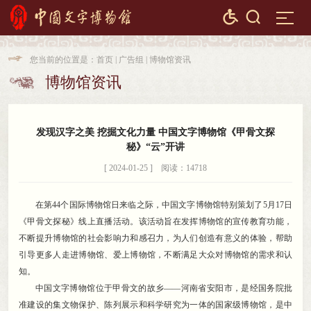


您当前的位置是：
首页
|
广告组
|
博物馆资讯

博物馆资讯

发现汉字之美 挖掘文化力量 中国文字博物馆《甲骨文探
秘》“云”开讲
[ 2024-01-25 ] 阅读：14718
在第44个国际博物馆日来临之际
，
中国文字博物馆特别策划了5月17日
《甲骨文探秘》线上直播活动。该活动旨在发挥博物馆的宣传教育功能
，
不断提升博物馆的社会影响力和感召力，为人们创造有意义的体验
，
帮助
引导更多人走进博物馆、爱上博物馆，不断满足大众对博物馆的需求和认
知
。
中国文字博物馆位于甲骨文的故乡——河南省安阳市
，
是经国务院批
准建设的集文物保护、陈列展示和科学研究为一体的国家级博物馆，是中