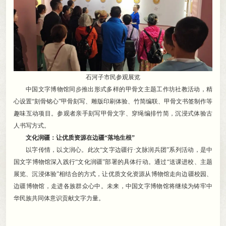
石河子市民参观展览
中国文字博物馆同步推出形式多样的甲骨文主题工作坊社教活动
，
精
心设置“刻骨铭心”甲骨刻写、雕版印刷体验、竹简编联、甲骨文书签制作等
趣味互动项目。参观者亲手刻写甲骨文字、穿绳编排竹简
，
沉浸式体验古
人书写方式。
文化润疆：让优质资源在边疆“落地生根”
以字传情
，
以文润心。此次“文字边疆行·文脉润兵团”系列活动
，
是中
国文字博物馆深入践行“文化润疆”部署的具体行动。通过“送课进校、主题
展览、沉浸体验”相结合的方式
，
让优质文化资源从博物馆走向边疆校园、
边疆博物馆，走进各族群众心中
。
未来，中国文字博物馆将继续为铸牢中
华民族共同体意识贡献文字力量
。