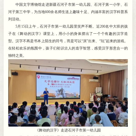
中国文字博物馆走进新疆石河子市第一幼儿园、石河子第一小学、石
河子第三中学
，
为当地600余名师生送上趣味十足、内涵丰富的汉字科普系
列活动。
5月15日上午
，
石河子市第一幼儿园里笑声不断。近200名中大班的孩
子在《舞动的汉字》课堂上
，
用小小的身体摆出了一个个有趣的汉字造
型。汉字不再是书本上陌生的符号
，
而是可以“演”出来、“玩”起来的游戏。
在轻松欢乐的氛围中
，
孩子们初识古人的造字智慧，感受汉字形意合一的
独特之美
。
《舞动的汉字》走进石河子市第一幼儿园