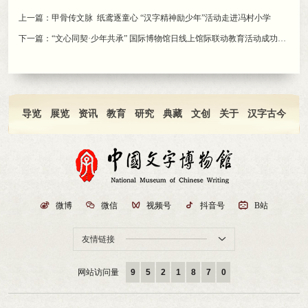
上一篇：
甲骨传文脉 纸鸢逐童心 “汉字精神励少年”活动走进冯村小学
下一篇：
“文心同契·少年共承” 国际博物馆日线上馆际联动教育活动成功举办
导览
展览
资讯
教育
研究
典藏
文创
关于
汉字古今

微博

微信

视频号

抖音号

B站
友情链接

网站访问量
9
5
2
1
8
7
0