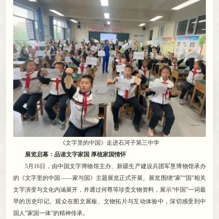
《文字里的中国》走进石河子第三中学
展览启幕：品读文字家国 厚植家国情怀
5月16日
，
由中国文字博物馆主办、新疆生产建设兵团军垦博物馆承办
的《文字里的中国——家与国》主题展览正式开展。展览围绕“家”“国”相关
文字演变与文化内涵展开
，
并通过何尊等珍贵文物资料，展示“中国”一词最
早的历史印记
。
观众在图文展板、文物拓片与互动体验中，深切感受到中
国人“家国一体”的精神传承
。