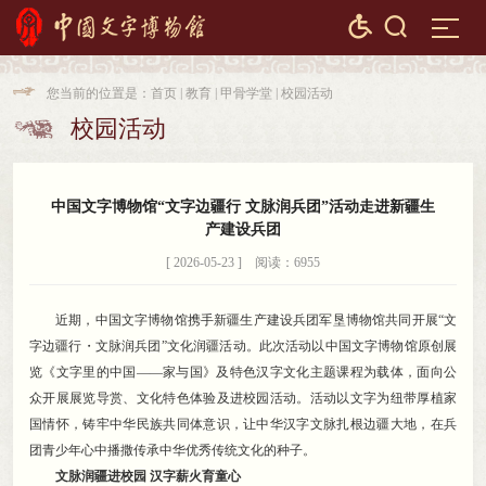


您当前的位置是：
首页
|
教育
|
甲骨学堂
|
校园活动

校园活动

中国文字博物馆“文字边疆行 文脉润兵团”活动走进新疆生
产建设兵团
[ 2026-05-23 ] 阅读：6955
近期
，
中国文字博物馆携手新疆生产建设兵团军垦博物馆共同开展“文
字边疆行・文脉润兵团”文化润疆活动。此次活动以中国文字博物馆原创展
览《文字里的中国——家与国》及特色汉字文化主题课程为载体
，
面向公
众开展展览导赏、文化特色体验及进校园活动。活动以文字为纽带厚植家
国情怀
，
铸牢中华民族共同体意识，让中华汉字文脉扎根边疆大地
，
在兵
团青少年心中播撒传承中华优秀传统文化的种子。
文脉润疆进校园 汉字薪火育童心