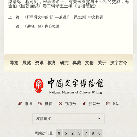
梁清标
、程可则
，
宋琬
等名士
。
有关米汉雯与王士祯的交游
，
冯
金伯《国朝画识》卷二辑录王士禛《香祖笔记》
上一篇：
《释甲骨文中的“阩”—兼说升、祼之别》中文摘要
下一篇：
《说抱、包》内容概述
导览
展览
资讯
教育
研究
典藏
文创
关于
汉字古今

微博

微信

视频号

抖音号

B站
友情链接

网站访问量
9
5
2
5
7
8
0