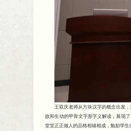
王双庆老师从方块汉字的概念出发，
故和生动的甲骨文字形字义解读，展现了
堂堂正正做人的品格相辅相成，勉励学生