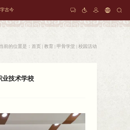
字古今






当前的位置是：
首页
|
教育
|
甲骨学堂
|
校园活动
职业技术学校