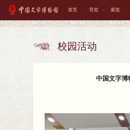
首页
导览
展览

校园活动

中国文字博