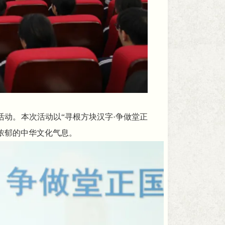
活动。本次活动以“寻根方块汉字·争做堂正
浓郁的中华文化气息。