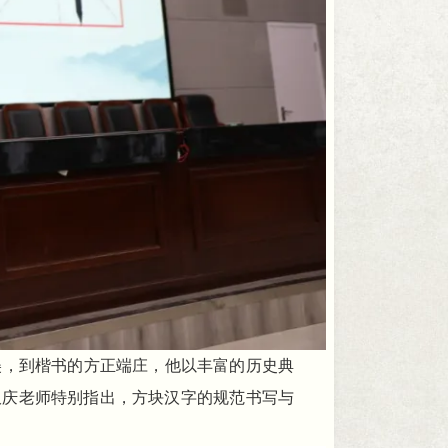
美，到楷书的方正端庄，他以丰富的历史典
双庆老师特别指出，方块汉字的规范书写与