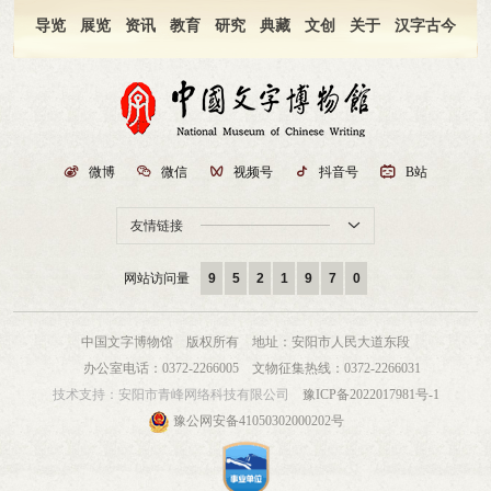
导览
展览
资讯
教育
研究
典藏
文创
关于
汉字古今

微博

微信

视频号

抖音号

B站
友情链接

网站访问量
9
5
2
1
9
7
0
中国文字博物馆 版权所有
地址：安阳市人民大道东段
办公室电话：0372-2266005
文物征集热线：0372-2266031
技术支持：
安阳市青峰网络科技有限公司
豫ICP备2022017981号-1
豫公网安备41050302000202号