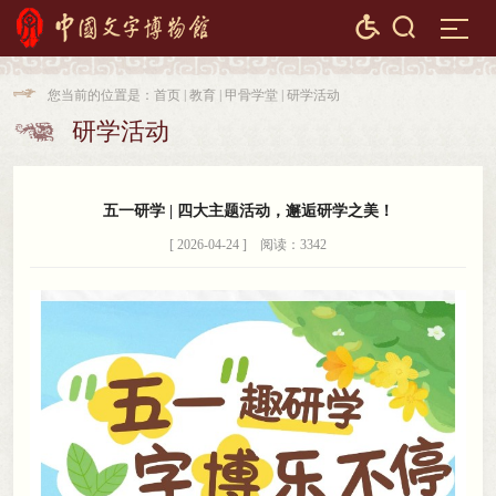


您当前的位置是：
首页
|
教育
|
甲骨学堂
|
研学活动

研学活动

五一研学 | 四大主题活动
，
邂逅研学之美！
[ 2026-04-24 ] 阅读：3342