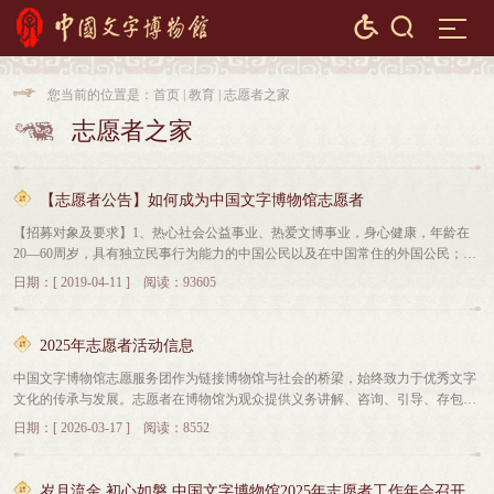


您当前的位置是：
首页
|
教育
|
志愿者之家

志愿者之家

【志愿者公告】如何成为中国文字博物馆志愿者
【招募对象及要求】1、热心社会公益事业、热爱文博事业，身心健康，年龄在
20—60周岁，具有独立民事行为能力的中国公民以及在中国常住的外国公民；
2、相貌端庄、口齿伶俐，反应机敏，具备爱心、热忱、创意和活力，无偿的为
日期：[ 2019-04-11 ] 阅读：93605
公众服务，有较强的奉献精神和助人为乐的意识；3、擅于表达，普通话标准，
具备外语特长者优先；历史学、博物馆学等方面专业人士优先；欢迎在职教师和
离退休人员的加入。4、长期在安阳居住、工作、学习的人士；5、遵纪守法，遵
2025年志愿者活动信息
守馆内各项规章制度；【志愿者工作要求】1、报名者报名后，经过培训，通过
中国文字博物馆志愿服务团作为链接博物馆与社会的桥梁，始终致力于优秀文字
严格的考核后上岗。2、志愿者必须遵守《中国文字博物馆志愿者工作章程》以
文化的传承与发展。志愿者在博物馆为观众提供义务讲解、咨询、引导、存包等
及相关的各项规章制度。3、履行志愿者服务承诺，不以志愿者身份从事有违志
服务，配合社教开展进校园、日常社教活动。2025年，志愿服务团为观众累计服
愿者精神和社会公德的活动。4、参与中国文字博物馆的讲解、引导咨询服务以
日期：[ 2026-03-17 ] 阅读：8552
务时长10154小时，服务观众人数135400余人。2025年，新招募志愿者62人，创
及其他观众服务工作，并能按照要求完成志愿服务工作，不以获取报酬为目的，
新优化讲解服务，不断更新讲解词；完成2期文字小博士培训，选拔“文字小博
而是致力于提高公共事物效能及社会公益。5、每周至少到馆服务一次（不少于2
士”52人，推出12期“小小讲解员 讲好中国字”线上展示；以赛促学，举办团内第
小时），每年服务时间不少于100小时。 6、只为索取相关实习证明而报名的志愿
岁月流金 初心如磐 中国文字博物馆2025年志愿者工作年会召开