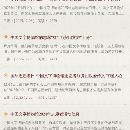
三届讲解比赛；英语专业志愿者助力英文讲解与翻译，提升国际化服务水平；节
者，恕不接纳。【志愿者权利】1、有权参加中国文字博物馆组织的各项相关活
2025年12月6日上午，中国文字博物馆2025年志愿者年会召开。中国文字博物馆
假日有序值守，成立社教志愿者组开展亲子非遗体验；王军杰、任志芬、郭艺坤
动、接受相关的教育培训。2、有权享有工作所需的必备条件和保障；享有相应
党委委员、副馆长韩英杰出席会议并讲话，宣传教育部主任于笑莹、志愿者工作
获评文博推荐官，有效推广文字文化；积极参赛交流，在“红色文物说暨安阳市
的考察活动权益，以开阔工作视野。3、工作业绩显著者，享有表彰权利，可推
管理人员与志愿者代表齐聚一堂，共忆一年来志愿服务历程，共话文化传播使
红色故事会讲解推介活动”中李怡然荣获二等奖，在“乐游那样·人人都来讲安
荐参评各类志愿评选活动。4、可对志愿者工作进行监督，对志愿者活动提出建
日期：[ 2025-12-06 ] 阅读：12579
命，表彰先进典型，凝聚前行力量。会议由宣传教育部主任于笑莹主持。韩英杰
阳”第二届“甲骨文杯”安阳市讲解员大赛中王军杰获得志愿者组银奖。
议、意见或批评。5、志愿者可优先参加中国文字博物馆举办的系列文化讲座等
在会议上讲话，他首先代表馆党委向全体志愿者致以崇高敬意，充分肯定了过去
社会教育活动。6、在校大学生，志愿服务时间累计一年以上并且服务满100个小
一年志愿者们在文化传播中的重要作用，全体志愿者用声音唤醒文字记忆，用热
时，且工作认真，服务态度良好，依照个人申请，可酌情出具相关实习证明。
中国文字博物馆的志愿“红” 为安阳文旅“上分”
情搭建文化桥梁，让更多人读懂中华优秀传统文化的深厚底蕴，践行着“奉献、
7、志愿服务时间累计两年以上，且工作积极、表现优秀的志愿者，将有机会参
片片甲骨，镌刻着承载历史的“密码”，在中国文字博物馆，活跃着一支志愿服务
友爱、互助、进步”的志愿精神。展望新的一年，韩英杰指出，要强化培训赋
加社会教育部组织的外出学习活动。【志愿岗位】1、展览讲解服务2、公众服务
团，16年来，他们为超50万各地游客提供满含热情地讲解服务，成为游客打开揭
能，邀请行业专家、资深讲解员开展专题讲座与实操指导，提升专业素养；要搭
（咨询、票务、设备使用、展厅秩序维护、互动等）【招募程序】1、自愿申请
秘中华文字根脉之门的钥匙。“您看，这个字像不像流淌的河水？”11月29日，来
建更好的交流平台，促进新老志愿者经验分享与思路创新，形成互帮互学的良好
并填写《中国文字博物馆志愿者申请表》。（1）携带本人2寸红底照片至中国文
日期：[ 2025-12-05 ] 阅读：14423
自崇义小学的志愿者杨丽芬指向展柜内龟甲对游客和声道。在完成上午的新讲解
氛围；要完善激励机制，优化评价体系，让志愿者的付出得到充分认可与尊重；
字博物馆一楼志愿服务站现场填写报名表。（2）登陆中国文字博物馆官方网站
志愿者培训工作后，杨丽芬又利用中午时间接待了安阳本地的一家五口游客。自
要进一步拓展服务领域，结合展览策划、社教活动等方面的工作，为志愿者们提
（www.wzbwg.com）搜索《如何成为中国文字博物馆志愿者》打开文章下载报名
2017年成为中国文字博物馆志愿者以来，杨丽芬的服务时长已累计超1600小时，
供多元化岗位，搭建更广阔的施展空间。会上，宣传教育部培训科科长苏静汇报
表并填写,上传2寸红底照片电子版。将报名表和照片一并发送至邮箱
国际志愿者日 中国文字博物馆志愿者服务团以爱传文 字暖人心
每周六她雷打不动地坚守，寒暑假她每周四到五天日均8小时投入在馆内。“无论
了2025年志愿服务团整体工作情况，详细梳理了志愿服务开展成效、培训提升成
zgwzbwgzyz@126.com，邮件标题统一格式为：志愿者报名+姓名。2、中国文字
12月4日，由河南省委社会工作部在郑州主办的“汇聚志愿力量・共建美好社
游客是本地还是来自外地，每场讲解带的游客或多或少，我都希望能把每片甲
果等内容。在全体志愿者的共同努力下，中国文字博物馆志愿服务团荣获2024年
博物馆常年接受报名，定期招募，报名表审核通过后将电话通知面试事宜。咨询
会”2025年“12・5”国际志愿者日主题活动暨河南省志愿服务先进典型宣传展示活
骨、每段文字记录的故事讲好，让不同年龄、不同背景的观众都能领悟甲骨文蕴
度全国志愿服务“四个100”最佳志愿服务组织奖，这份荣耀的背后，是全体志愿者
电话：0372-2266610（周二至周日9:30-11:30,14:30-17:00）报名表下载：点击下载
动举行。活动中，主办方对中国文字博物馆获评2024年度全国志愿服“四个100”先
含的历史密码。”杨丽芬说，志愿者代表是城市的形象，每场讲解都要认真对
无数个日夜的默默坚守与无私付出。十佳志愿者代表连俊英在发言中表示，作为
志愿服务是文化传播的推动力。欢迎更多的朋友加入到我们的团队中来，传播我
日期：[ 2025-12-05 ] 阅读：12897
进典型——“最佳志愿服务组织”荣誉进行了表彰，充分肯定了我馆在志愿服务领
待，要让游客真正了解甲骨文、了解安阳，感到不虚此行。今年51岁的邵艳花，
一名中国文字博物馆的志愿者，我们既是文字文明的聆听者，更是优秀传统文化
们美好家乡的历史文化，在服务别人的同时丰富我们自己的人生！
域的突出成效与示范引领作用。12月5日是第40个国际志愿者日。中国文字博物
同样是中国文字博物馆志愿服务团的一员，从2013年至今，她的服务年限已超过
的传递者。今后，我们将继续深耕文字文化，提高自身的服务水平，以更加饱满
馆志愿服务团以专业的讲解、周到的服务、文化普及等多样志愿工作，为世界各
12年。“起初，我是给孩子报名当小志愿者，慢慢地自己也被文字的魅力吸引，
的热情，更专业的讲解，传承好这份文脉瑰宝，让古老的中国文字在新时代绽放
中国文字博物馆2024年志愿者活动信息
地来到中国文字博物馆的参观者搭建起通往文字文明的桥梁。中国文字博物馆志
并十分享受这种与孩子共同学习、提供的氛围。”邵艳花说，现在她几乎每周都
更加耀眼的光芒。希望全体志愿者能够继续一路同行，以文字为媒，以志愿为
中国文字博物馆志愿服务团，自成立以来，始终致力于汉字文化的传承与发展。
愿服务团成立于2009年开馆之际，16年来，来自各行各业的热爱文博事业的志愿
会坚持参加志愿服务，闲暇时也会不断学习、提升文化认知，充实自己的讲解内
翼，不负热爱，勇毅前行。为表彰先进、树立榜样，会议举行了表彰颁奖仪式。
志愿服务团汇聚了来自不同行业背景、对公益事业及文博事业充满热情的人士，
者活跃在讲解、公众服务、摄影摄像、青少年社会教育、文化互动活动等多个岗
容。今年“五一”，一位来自北京的老先生留下这样一番话令邵艳花记忆深刻：“我
连俊英、杨丽芬等10名十佳志愿者，邵艳花、温润芝等20名优秀志愿者先后上台