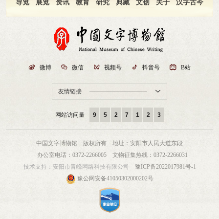
导览
展览
资讯
教育
研究
典藏
文创
关于
汉字古今

微博

微信

视频号

抖音号

B站
友情链接

网站访问量
9
5
2
7
1
2
3
中国文字博物馆 版权所有
地址：安阳市人民大道东段
办公室电话：0372-2266005
文物征集热线：0372-2266031
技术支持：
安阳市青峰网络科技有限公司
豫ICP备2022017981号-1
豫公网安备41050302000202号