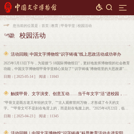


您当前的位置是：
首页
|
教育
|
甲骨学堂
|
校园活动

校园活动

活动回顾| 中国文字博物馆“识字铸魂”线上思政活动成功举办
2025年5月13日下午，为迎接“5·18国际博物馆日”，更好地发挥博物馆的社会教育
功能，中国文字博物馆甲骨学堂精心策划了“‘识字铸魂’博物馆里的大思政课”线
上主题活动，与宁夏银川实验小学、内蒙古巴林右旗大板实验小学等校1000余名
日期：[ 2025-05-14 ] 阅读：11043
师生共聚云端，一同学习甲骨文字，感悟家国情怀。活动伊始，学生们通过线上
方式参观了中国文字博物馆专为青少年打造的“文字里的中国——家与国”主题展
览。该展览以“文字”为文化载体，系统构建“何以为家”“何以为国”“家国相依”三大
触摸甲骨、文字演变、创意互动……当千年文字“活”进校园，一场跨越时空的对话
核心单元。在参观过程中，社教老师聚焦“家”“国”等典型汉字，运用解字溯源的
“甲骨文是既古老又年轻的文字。”“古人观察世间万物，才形成了今天的文
方式，深入挖掘其背后的历史渊源与文化内涵，并通过生动形象的讲解，系统阐
字。”“甲骨文可不是刻在龟背上的，而是刻在龟腹上的。”2025年4月22日，临近
释中华民族“家国同构”的传统理念。云参观结束后，社教老师为学生讲授“识字铸
世界读书日，来自中国安阳文字博物馆的讲解员走进了河南省实验小学，在这里
魂”主题思政课，以“字里山河甲骨文字画”为媒介，进一步拓展文化学习深度，带
日期：[ 2025-04-23 ] 阅读：11345
为学生们开启了一场别开生面的甲骨文文化之旅。 从文字的演变到甲骨文的发
领学生沉浸式感受汉字魅力。在课程中，学生们以笔为媒，将甲骨文字形转化为
掘，从触摸甲骨文到溯源文字背后的故事，从十二生肖的雕版印刷到手工制作古
创意画作，通过一笔一画探索汉字形态演变，感悟古人对家庭和睦、国家安定的
代竹简……在短短的一个小时里，河南省实验小学的孩子们徜徉在文化的魅力
美好期盼；在历史与艺术的交融中探寻家国故事，感受家国情怀。中国文字博物
活动回顾｜中国文字博物馆“识字铸魂”科普教育活动走进安阳市第二十中学