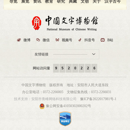
汉字为媒的文化交流，必将绽放出独特的光彩。
导览
展览
资讯
教育
研究
典藏
文创
关于
汉字古今

微博

微信

视频号

抖音号

B站
友情链接

网站访问量
9
5
2
0
2
2
6
中国文字博物馆 版权所有
地址：安阳市人民大道东段
办公室电话：0372-2266005
文物征集热线：0372-2266031
技术支持：
安阳市青峰网络科技有限公司
豫ICP备2022017981号-1
豫公网安备41050302000202号