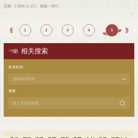
举办。中国文字博物馆党委委员、副馆长魏文萃、宣传教育部主任于笑莹出席活
省政府2024年工作报告提出，将殷墟甲骨文打造成为中华文化新地标、中原文旅
华民族的家国故事的窗口，通过讲座与互动体验，让留学生们深刻感悟中国人对
日期：[ 2024-11-23 ] 阅读：9872
动。活动以一场简短而庄重的开幕式拉开序幕。崇义小学校长姚颖发表了热情洋
新名片。甲骨文深刻彰显了中华民族独特的文化特征与精神品格，通过讲座鼓励
家与国的深厚情感和独特认知。此次活动既是“魔都”上海和“古都”安阳一次文化
溢的欢迎词。中国文字博物馆党委委员、副馆长魏文萃代表中国文字博物馆向崇
同学们积极探索甲骨文与现代创意生活的融合路径，让古老的传统文化在新时代
上的对话，更是上海外国语大学和中国文字博物馆友谊的见证。王雪梅在开幕式
义小学捐赠了一批适合青少年文字学习的科普读物，支持学校的教学与研究工
焕发出崭新的生机与活力，为传承和创新中华优秀传统文化提供新的思路与方
上讲话，上海外国语大学和中国文字博物馆坚持以“优势互补、资源共享、协同
作。活动中，现场学生还进行了别开生面的甲骨文歌曲演唱、丰富多彩的游园活
向。中国文字博物馆“一片甲骨惊天下” 微展览生动展示了甲骨文中大千世界。中
创新”为合作原则，共同开展教学科研活动，共同推动人才培养和馆际交流，相
1
2
3
4
5
动以及中国文字博物馆带来的“我们的汉字”微型展览和汉字科普小课堂。 中国文
国文字博物馆大思政老师通过微展览，深度解读了甲骨文这一古老文字背后所承
信此次展览的成功举办，将进一步密切中国文字博物馆和上海外国语大学的校地
字博物馆党委委员、副馆长魏文萃在崇义小学为学生们上课，讲述中国文字博物
载的丰富文化信息，带领师生们领略数千年前古人的智慧与生活百态，使大家对
合作，并进一步深化中国文字博物馆和上海外国语大学世界语言博物馆的馆际交
馆的发展历史，甲骨文发现过程和有趣的研究成果。课堂气氛热烈，学生们积极
甲骨文所蕴含的文化密码有了更为直观和深刻的理解。在印刷术手工坊环节，同
流，在文化传承和教育领域实现互利共赢。活动现场，杨军辉以“文字证史·文字
相关搜索
互动，回答问题。 安阳市首席科普专家、中国文字博物馆副研究员王双庆为崇
学们在老师的悉心指导下，亲身体验了甲骨文雕版印刷的神奇魅力。这一环节将
记史”为题，为上海外国语大学的留学生带来了一场精彩的学术讲座。俄罗斯、
义小学教师进行了甲骨文专题知识讲座培训，展示出了中国文字博物馆与崇义小
印刷术和甲骨文结合起来，让同学们在亲手操作中对传统文化的传承有了更为真
埃及、摩洛哥、马来西亚等多国留学生的积极参与，他们从学习汉字的感悟、对
学开展馆校合作的丰硕成果。 汉字科普小课堂中，中国文字博物馆为不同年级
切的感悟与体验。活动尾声，郑州大学马克思主义学院副院长任中义在总结发言
中国文字的理解等角度进行了广泛地交流。一位来自俄罗斯的留学生表示：“汉
发布时间
的12个班级的学生们带来的特色文字课程，《刨根问底话甲骨》《甲骨文里的二
中高度评价了本次活动的重要意义。他表示这次活动意义重大、效果明显，集讲
字就像一扇神奇的窗户，让我看到了中国人独特的思维方式。”展览通
十四节气——冬至》《甲骨文里的衣食住行》受到学生和老师的一致好评。课程
座、展览与互动体验为一体，清晰梳理了甲骨文的起源、发展脉络及其在中华文
过“家”“国”“忠”“孝”等核心文字的演变介绍，展现中国人特有的家国情怀。现场设
内容从不同的角度，让学生感受到甲骨文与生活的密切联系，增加了学生们的知
明史上的卓越贡献，为广大师生开启了一扇探索中华传统文化宝藏的大门，树立
置的“文字工坊”更让参与者能亲手体验民俗字印刷、甲骨刻写等传统技艺，感受
识面，也激发了他们对中国文字研究的兴趣。一座博物馆就是一所大学校。中国
了文化自信。未来，中国文字博物馆将继续与郑州大学紧密合作，发挥中国文字
汉字书写的独特魅力。这场文化之旅也延伸至上海外国语大学附属外国语学校松
搜索
文字博物馆作为文字文化传播的重要平台，致力于通过各种汉字科普活动，加强
博物馆作为“郑州大学实践教学基地”的重要作用，探索更多富有创意与实效的文
江云间中学。450名中学生在中国文字博物馆社教老师的引领下认真学习“识字铸
馆校合作，为更多青少年打开一扇通往中国古代文明的大门，助力学校特色建
化传承活动形式，激发广大青年学生积极投身传统文化保护与发展事业的热情与
魂”文字主题思政课程——文字里的中国。课程从何以为家、何以为国、家国相

设，贡献博物馆力量。未来，中国文字博物馆将探索更多甲骨文字传承教育方
活力，携手为推动中华优秀传统文化的创造性转化与创新性发展贡献青春的智慧
依三个部分，深入解读与家国相关的汉字背后的奥秘，引导青少年探索中华民族
式，普及推广中国文字文化，让更多的孩子热爱中国文字，传承中国文化，助力
与磅礴力量。
的家国故事、感悟一脉相承的家国情怀。 活动环节中，学生们深入探索甲骨文
打造安阳殷墟甲骨文中华文化新地标。
字独特造字规律，动手绘制“字里山河”甲骨文字画。这种将古老文字与现代艺术
创新结合的形式，既让青少年直观认知汉字造字规律，也使他们在创作体验中深
度理解传统文化的现代价值。 从个人修身到家国天下，汉字承载的不仅是中华
文明的基因密码，更是全人类共同的精神财富。在这个春光明媚的季节，这场以